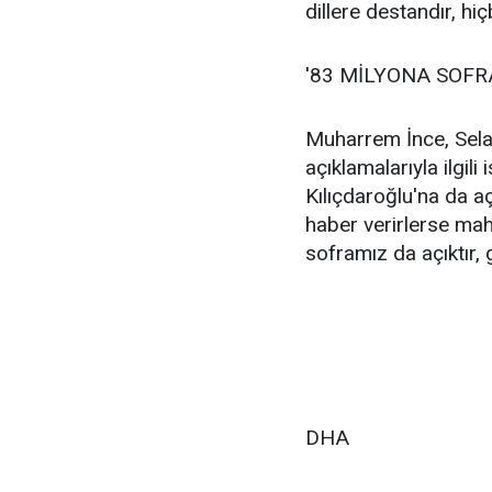
dillere destandır, h
'83 MİLYONA SOFR
Muharrem İnce, Selah
açıklamalarıyla ilgil
Kılıçdaroğlu'na da aç
haber verirlerse mah
soframız da açıktır, 
DHA