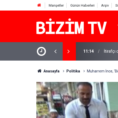
Manşetler
Günün Haberleri
Arşiv
S
11:14
İtirafçı
11:10
Yusuf T
Anasayfa
Politika
Muharrem İnce, 'Büt