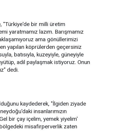
"Türkiye'de bir milli üretim
istemi yaratmamız lazım. Barışmamız
ucaklaşamıyoruz ama gönüllerimizi
ten yapılan köprülerden geçersiniz
uyla, batısıyla, kuzeyiyle, güneyiyle
üyütüp, adil paylaşmak istiyoruz. Onun
z" dedi.
lduğunu kaydederek, "İlgiden ziyade
Güneydoğu'daki insanlarımızın
Gel bir çay içelim, yemek yiyelim'
lgedeki misafirperverlik zaten