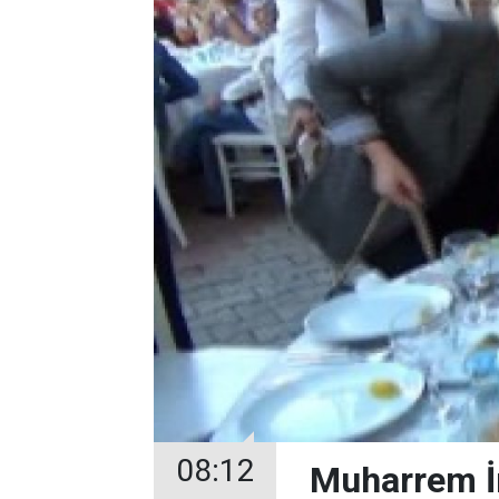
08:12
Muharrem İn