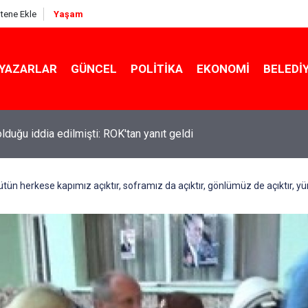
itene Ekle
Yaşam
YAZARLAR
GÜNCEL
POLITIKA
EKONOMI
BELEDI
 olduğu iddia edilmişti: ROK'tan yanıt geldi
ekin açıkladı: YKS değişecek mi?
ün herkese kapımız açıktır, soframız da açıktır, gönlümüz de açıktır, yür