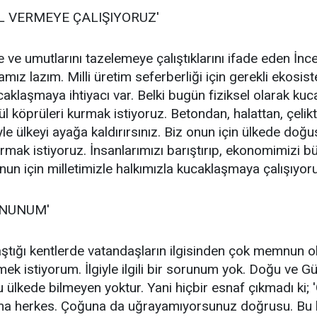
L VERMEYE ÇALIŞIYORUZ'
e umutlarını tazelemeye çalıştıklarını ifade eden İnce, 
amız lazım. Milli üretim seferberliği için gerekli ekos
ucaklaşmaya ihtiyacı var. Belki bugün fiziksel olarak k
l köprüleri kurmak istiyoruz. Betondan, halattan, çelik
e ülkeyi ayağa kaldırırsınız. Biz onun için ülkede doğus
rmak istiyoruz. İnsanlarımızı barıştırıp, ekonomimizi b
nun için milletimizle halkımızla kucaklaşmaya çalışıyoru
MNUNUM'
ştığı kentlerde vatandaşların ilgisinden çok memnun o
emek istiyorum. İlgiyle ilgili bir sorunum yok. Doğu ve 
u ülkede bilmeyen yoktur. Yani hiçbir esnaf çıkmadı ki; '
 herkes. Çoğuna da uğrayamıyorsunuz doğrusu. Bu bö