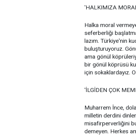
'HALKIMIZA MORA
Halka moral vermeye v
seferberliği başlatm
lazım. Türkiye'nin k
buluşturuyoruz. Gönü
ama gönül köprüleriyl
bir gönül köprüsü ku
için sokaklardayız. O
'İLGİDEN ÇOK ME
Muharrem İnce, dola
milletin derdini dinl
misafirperverliğini b
demeyen. Herkes ama