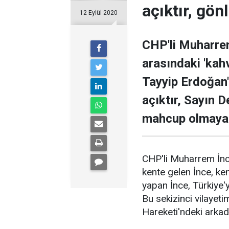
açıktır, gön
12 Eylül 2020
CHP'li Muharrem
arasındaki 'kahv
Tayyip Erdoğan'a
açıktır, Sayın 
mahcup olmayalı
CHP'li Muharrem İnce
kente gelen İnce, ken
yapan İnce, Türkiye'y
Bu sekizinci vilayeti
Hareketi'ndeki arkada