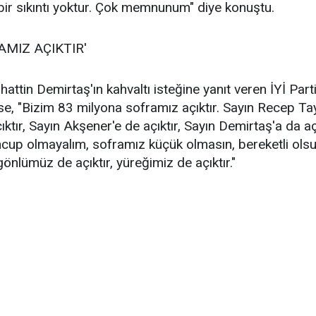
içbir sıkıntı yoktur. Çok memnunum" diye konuştu.
AMIZ AÇIKTIR'
attin Demirtaş'ın kahvaltı isteğine yanıt veren İYİ Par
i ise, "Bizim 83 milyona soframız açıktır. Sayın Recep Ta
ıktır, Sayın Akşener'e de açıktır, Sayın Demirtaş'a da 
cup olmayalım, soframız küçük olmasın, bereketli olsun
gönlümüz de açıktır, yüreğimiz de açıktır."