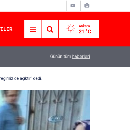
Ankara
YELER
21 °C
11:03
Lüks yok, şatafat yok: YENİ Parti kapılarını açtı
Günün tüm
haberleri
eğimiz de açıktır" dedi.