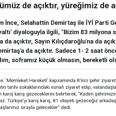
lümüz de açıktır, yüreğimiz de aç
 İnce, Selahattin Demirtaş ile İYİ Parti 
altı' diyaloguyla ilgili, "Bizim 83 milyona
 da açıktır, Sayın Kılıçdaroğlu'na da açık
Demirtaş'a da açıktır. Sadece 1- 2 saat ön
m, soframız küçük olmasın, bereketli ol
. 'Memleket Hareketi' kapsamında 8'inci şehir ziyareti
tin tarihi sokaklarındaki esnafı ziyaret edip, vatandaşl
i karış karış gezeceklerini belirterek, "Kadim şehrimizi
miz. Türkiye'yi karış karış, 81 vilayeti gezeceğiz arkada
şlarımız sırayla gelecekler" dedi.