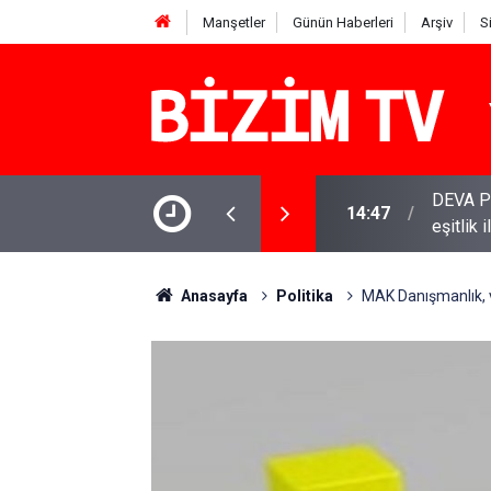
Manşetler
Günün Haberleri
Arşiv
S
inde: Gram, çeyrek ve Cumhuriyet altını bugün
DEVA Pa
14:47
eşitlik 
Anasayfa
Politika
MAK Danışmanlık, va