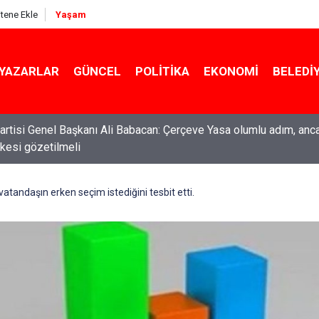
itene Ekle
Yaşam
YAZARLAR
GÜNCEL
POLITIKA
EKONOMI
BELEDI
rtisi Genel Başkanı Ali Babacan: Çerçeve Yasa olumlu adım, anc
ilkesi gözetilmeli
tandaşın erken seçim istediğini tesbit etti.