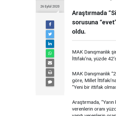
26 Eylül 2020
Araştırmada “Si
sorusuna “evet”
oldu.
MAK Danışmanlık şirk
İttifakı’na, yüzde 4
MAK Danışmanlık “20
göre, Millet İttifakı
“Yeni bir ittifak olma
Araştırmada, “Yarın 
verenlerin oranı yüzd
yanıtı verenlerin ora