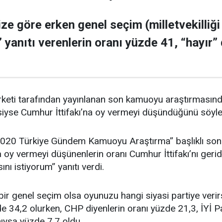
ze göre erken genel seçim (milletvekilliği
 yanıtı verenlerin oranı yüzde 41, “hayır”
eti tarafından yayınlanan son kamuoyu araştırmasında, 
2’siyse Cumhur İttifakı’na oy vermeyi düşündüğünü söyle
20 Türkiye Gündem Kamuoyu Araştırma” başlıklı son a
’na oy vermeyi düşünenlerin oranı Cumhur İttifakı’nı gerid
sını istiyorum” yanıtı verdi.
bir genel seçim olsa oyunuzu hangi siyasi partiye verir
e 34,2 olurken, CHP diyenlerin oranı yüzde 21,3, İYİ Pa
nıysa yüzde 7,7 oldu.