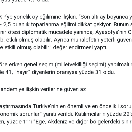
’ye yönelik oy eğilimine ilişkin, “Son altı ay boyunc
2- 2,5 puanlık toparlanma eğilimi dikkat çekiyor. Bunu
sınır ötesi diplomatik mücadele yanında, Ayasofya’nın 
 vb. etkili olmuş olabilir. Ayrıca muhalefetin yeterli g
etkili olmuş olabilir” değerlendirmesi yaptı.
e erken genel seçim (milletvekilliği seçimi) yapılmalı 
de 41, “hayır” diyenlerin oranıysa yüzde 31 oldu.
pandemiye ilişkin verilerine güven az
aştırmasında Türkiye’nin en önemli ve en öncelikli s
onomik sorunlar” yanıtı verildi. Katılımcıların yüzde 22
n, yüzde 11’i “Ege, Akdeniz ve diğer bölgelerdeki sınır