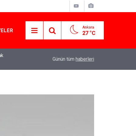
Ankara
YELER
27 °C
ak
YENİ Parti Genel Başkanı Özgür Özel: “Şehit ailel
11:51
Günün tüm
haberleri
varamayacağımız, gözüne bakamayacağımız işle