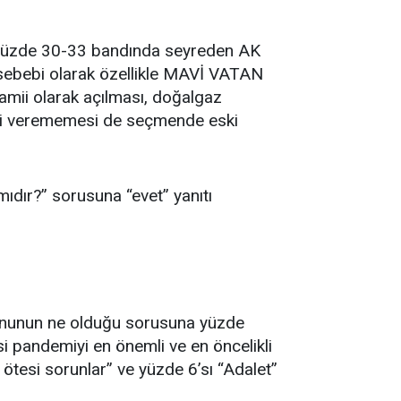
a yüzde 30-33 bandında seyreden AK
n sebebi olarak özellikle MAVİ VATAN
Camii olarak açılması, doğalgaz
üveni verememesi de seçmende eski
mıdır?” sorusuna “evet” yanıtı
orununun ne olduğu sorusuna yüzde
’si pandemiyi en önemli ve en öncelikli
 ötesi sorunlar” ve yüzde 6’sı “Adalet”