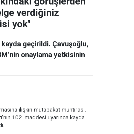
hakındaki görüşlerden
lge verdiğiniz
isi yok"
 kayda geçirildi. Çavuşoğlu,
BM’nin onaylama yetkisinin
ılmasına ilişkin mutabakat muhtırası,
rtı’nın 102. maddesi uyarınca kayda
ı.