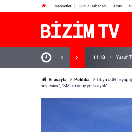
Manşetler
Günün Haberleri
Arşiv
S
OK'tan yanıt geldi
11:10
Yusuf T
Anasayfa
Politika
Libya UUH ile yaptı
belgesidir'', '‘BM'nin onay yetkisi yok"