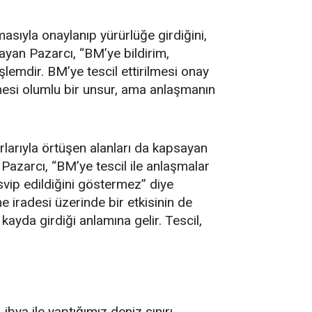
sıyla onaylanıp yürürlüğe girdiğini,
layan Pazarcı, “BM’ye bildirim,
şlemdir. BM’ye tescil ettirilmesi onay
mesi olumlu bir unsur, ama anlaşmanın
nırlarıyla örtüşen alanları da kapsayan
Pazarcı, “BM’ye tescil ile anlaşmalar
svip edildiğini göstermez” diye
 iradesi üzerinde bir etkisinin de
ayda girdiği anlamına gelir. Tescil,
ibya ile yaptığımız deniz sınırı