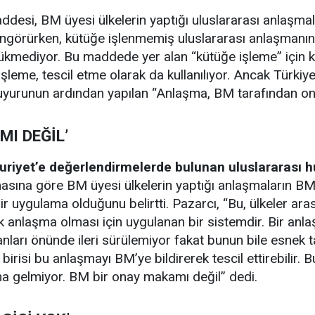
ddesi, BM üyesi ülkelerin yaptığı uluslararası anlaşma
ngörürken, kütüğe işlenmemiş uluslararası anlaşmanın 
mediyor. Bu maddede yer alan “kütüğe işleme” için kul
işleme, tescil etme olarak da kullanılıyor. Ancak Türki
duyurunun ardından yapılan “Anlaşma, BM tarafından ona
I DEĞİL’
huriyet’e değerlendirmelerde bulunan uluslararası 
ına göre BM üyesi ülkelerin yaptığı anlaşmaların BM’ye
 uygulama olduğunu belirtti. Pazarcı, “Bu, ülkeler ara
ık anlaşma olması için uygulanan bir sistemdir. Bir a
arı önünde ileri sürülemiyor fakat bunun bile esnek ta
birisi bu anlaşmayı BM’ye bildirerek tescil ettirebilir
a gelmiyor. BM bir onay makamı değil” dedi.