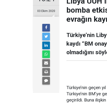
Libya UUH il
bomba etkis
03 Ekim 2020
evrağın kayı
Türkiye’nin Lib
kaydı “BM onayl
olmadığını söyl
Türkiye’nin geçen yıl
Türkiye’nin BM’ye ge
geçirildi. Buna ilişk