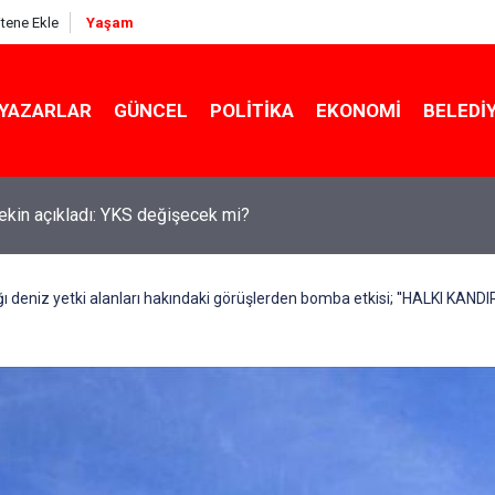
itene Ekle
Yaşam
YAZARLAR
GÜNCEL
POLITIKA
EKONOMI
BELEDI
ekin açıkladı: YKS değişecek mi?
ğı deniz yetki alanları hakındaki görüşlerden bomba etkisi; ''HALKI KAND