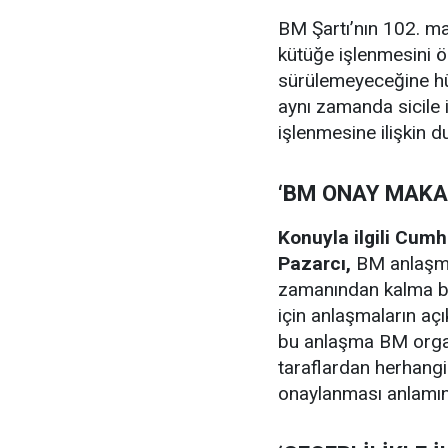
BM Şartı’nın 102. ma
kütüğe işlenmesini ö
sürülemeyeceğine hük
aynı zamanda sicile 
işlenmesine ilişkin 
‘BM ONAY MAKAM
Konuyla ilgili Cum
Pazarcı,
BM anlaşmas
zamanından kalma bir
için anlaşmaların aç
bu anlaşma BM organl
taraflardan herhangi 
onaylanması anlamın