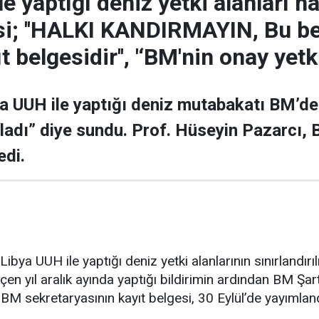
e yaptığı deniz yetki alanları 
i; ''HALKI KANDIRMAYIN, Bu be
t belgesidir'', '‘BM'nin onay yetk
ya UUH ile yaptığı deniz mutabakatı BM’de
adı” diye sundu. Prof. Hüseyin Pazarcı, 
edi.
 Libya UUH ile yaptığı deniz yetki alanlarının sınırlandır
çen yıl aralık ayında yaptığı bildirimin ardından BM Şa
in BM sekretaryasının kayıt belgesi, 30 Eylül’de yayımland