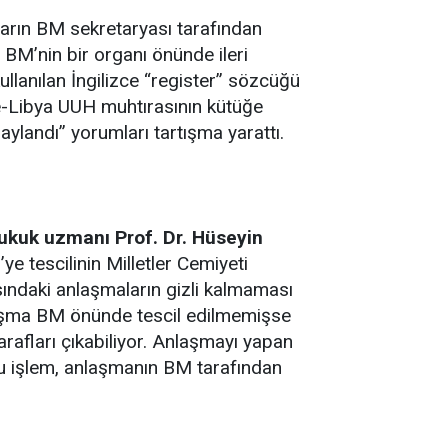
ların BM sekretaryası tarafından
BM’nin bir organı önünde ileri
lanılan İngilizce “register” sözcüğü
ye-Libya UUH muhtırasının kütüğe
ylandı” yorumları tartışma yarattı.
hukuk uzmanı Prof. Dr. Hüseyin
 tescilinin Milletler Cemiyeti
sındaki anlaşmaların gizli kalmaması
nlaşma BM önünde tescil edilmemişse
rafları çıkabiliyor. Anlaşmayı yapan
. Bu işlem, anlaşmanın BM tarafından