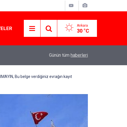
Ankara
YELER
30 °C
11:03
Lüks yok, şatafat yok: YENİ Parti kapılarını açtı
Günün tüm
haberleri
IRMAYIN, Bu belge verdiğiniz evrağın kayıt