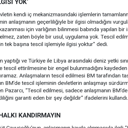
LGİSİ YOK’
vletin kendi iç mekanizmasındaki işlemlerin tamamlanma
min anlaşmanın geçerliliğiyle bir ilgisi olmadığını vurgu
azanması için varlığının bilinmesi babında yapılan bir i
elmez, zaten böyle bir usul, uygulama yok. Tescil edil
n tek başına tescil işlemiyle ilgisi yoktur” dedi.
ın yaptığı ve Türkiye ile Libya arasındaki deniz yetki sı
tescil ettirilmesine bir engel bulunmadığını kaydeden 
ldıramaz. Anlaşmaların tescil edilmesi BM tarafından ta
n BM’de tescil işleminin devletlerin anlaşmayı sürdürme
ren Pazarcı, “Tescil edilmesi, sadece anlaşmanın BM’de k
liğini garanti eden bir şey değildir” ifadelerini kullandı.
 HALKI KANDIRMAYIN
üt Çavuşoğlu’nun, anlaşmanın kayda alınmasıyla ilgili “L