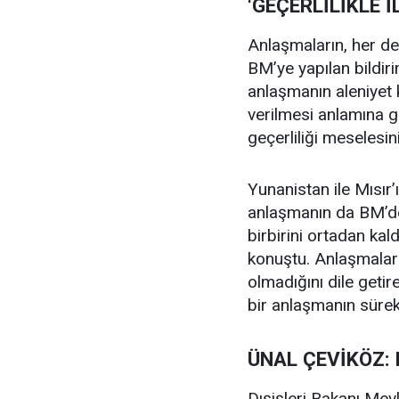
‘GEÇERLİLİKLE İ
Anlaşmaların, her de
BM’ye yapılan bildiri
anlaşmanın aleniyet k
verilmesi anlamına g
geçerliliği meselesini
Yunanistan ile Mısır’
anlaşmanın da BM’de 
birbirini ortadan ka
konuştu. Anlaşmaları
olmadığını dile geti
bir anlaşmanın sürekli
ÜNAL ÇEVİKÖZ:
Dışişleri Bakanı Mevl