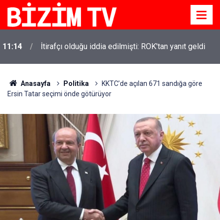
11:14
İtirafçı olduğu iddia edilmişti: ROK'tan yanıt geldi
Anasayfa
Politika
KKTC’de açılan 671 sandığa göre
Ersin Tatar seçimi önde götürüyor