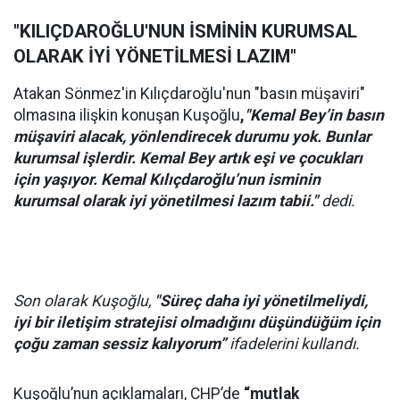
"KILIÇDAROĞLU'NUN İSMİNİN KURUMSAL
OLARAK İYİ YÖNETİLMESİ LAZIM"
Atakan Sönmez'in Kılıçdaroğlu'nun "basın müşaviri"
olmasına ilişkin konuşan Kuşoğlu
,
"Kemal Bey’in basın
müşaviri alacak, yönlendirecek durumu yok. Bunlar
kurumsal işlerdir. Kemal Bey artık eşi ve çocukları
için yaşıyor. Kemal Kılıçdaroğlu’nun isminin
kurumsal olarak iyi yönetilmesi lazım tabii."
dedi.
Son olarak Kuşoğlu,
"Süreç daha iyi yönetilmeliydi,
iyi bir iletişim stratejisi olmadığını düşündüğüm için
çoğu zaman sessiz kalıyorum”
ifadelerini kullandı.
Kuşoğlu’nun açıklamaları, CHP’de
“mutlak