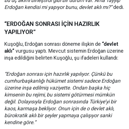
bu üç akımı birleştirdi gibi bir durum var. Ama Tayyip
Erdoğan kendisi mi yapıyor bunu, devlet aklı mı?”
dedi.
“ERDOĞAN SONRASI İÇİN HAZIRLIK
YAPILIYOR”
Kuşoğlu, Erdoğan sonrası döneme ilişkin de
“devlet
aklı”
vurgusu yaptı. Mevcut sistemin Erdoğan üzerine
inşa edildiğini belirten Kuşoğlu, şu ifadeleri kullandı:
“Erdoğan sonrası için hazırlık yapılıyor. Çünkü bu
cumhurbaşkanlığı hükümet sistemi sadece Erdoğan
üzerine inşa edilmiş vaziyette. Ondan başka hiç
kimsenin bu rejimi, bu sistemi götürmesi mümkün
değil. Dolayısıyla Erdoğan sonrasında Türkiye’yi bir
kaos, karmaşa bekliyor. Onun için de o devlet aklı,
bürokratik aklı bir şeyler yapmaya çalışıyor sanki
kendine göre.”