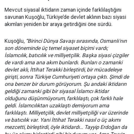
Mevcut siyasal iktidarın zaman içinde farklılaştığını
savunan Kuşoğlu, Türkiye’de devlet aklının bazı siyasi
akımları yeniden bir araya getirdiğini öne sürdü.
Kuşoğlu,
“Birinci Dünya Savaşı sırasında, Osmanlı'nın
son döneminde üç temel siyaset biçimi vardı;
İslamcılık, batıcılık ve milliyetçilik. Başka siyasi çizgiler
de vardı ama ana akım bunlardı. Bunları o zamanki
devlet aklı, İttihat Terakki birleştirdi, bir mücadeleye
girişti, sonra Türkiye Cumhuriyeti ortaya çıktı. Şimdi de
ona benzer bir durum görüyorum. Şu andaki iktidarın
geldiği zamanki gibi bir siyasal İslamcı iktidar
olduğunu düşünmüyorum, farklılaştı, çok farklı hale
geldi. İslamcılıktan uzaklaştı demiyorum ama
farklılaştı. Milliyetçilik, devlet milliyetçiliği var üzerinde
ve batıcılık var. Yani İttihat Terakki nasıl o üç akımı
mezcetti, birleştirdi, öyle iktidardı… Tayyip Erdoğan da