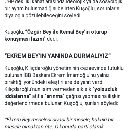
CHP’deki iki kanat arasında ideolojik ya da sosyolojik
bir ayrım bulunmadığını belirten Kuşoğlu, sorunların
diyalogla çözülebileceğini söyledi.
Kuşoğlu,
“Özgür Bey ile Kemal Bey’in oturup
konuşması lazım”
dedi.
“EKREM BEY’İN YANINDA DURMALIYIZ”
Kuşoğlu, Kılıçdaroğlu yönetiminin cezaevinde tutuklu
bulunan İBB Başkanı Ekrem İmamoğlu’nu yalnız
bıraktığı yönündeki eleştirilere de yanıt verdi.
Kılıçdaroğlu’nun isim vermeden sık sık
“yolsuzluk
iddialarına”
atıfla
“arınma”
çağrısı yapmasına ilişkin
değerlendirmede bulunan Kuşoğlu, şunları söyledi:
“Ekrem Bey meselesi siyasi bir mesele, hukuki bir
mesele olmaktan öte. O konuda parti olarak