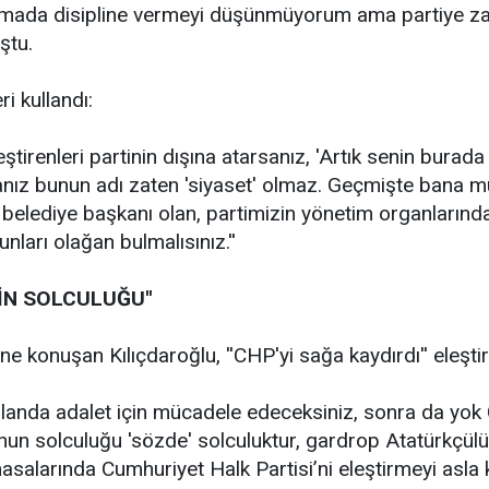
şamada disipline vermeyi düşünmüyorum ama partiye za
ştu.
ri kullandı:
eleştirenleri partinin dışına atarsanız, 'Artık senin burada
sanız bunun adı zaten 'siyaset' olmaz. Geçmişte bana 
n, belediye başkanı olan, partimizin yönetim organların
nları olağan bulmalısınız.''
İN SOLCULUĞU''
 konuşan Kılıçdaroğlu, ''CHP'yi sağa kaydırdı'' eleştiri
 alanda adalet için mücadele edeceksiniz, sonra da yok 
un solculuğu 'sözde' solculuktur, gardrop Atatürkçülü
masalarında Cumhuriyet Halk Partisi’ni eleştirmeyi as