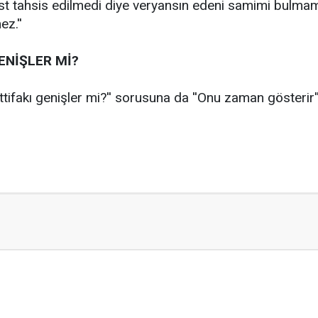
st tahsis edilmedi diye veryansın edeni samimi bulmam
z.''
GENİŞLER Mİ?
 İttifakı genişler mi?'' sorusuna da ''Onu zaman gösterir''