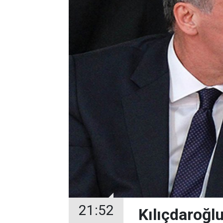
21:52
Kılıçdaroğlu