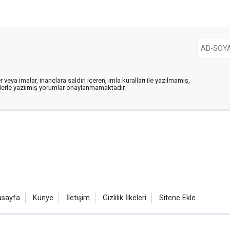
 veya imalar, inançlara saldırı içeren, imla kuralları ile yazılmamış,
flerle yazılmış yorumlar onaylanmamaktadır.
asayfa
Künye
İletişim
Gizlilik İlkeleri
Sitene Ekle