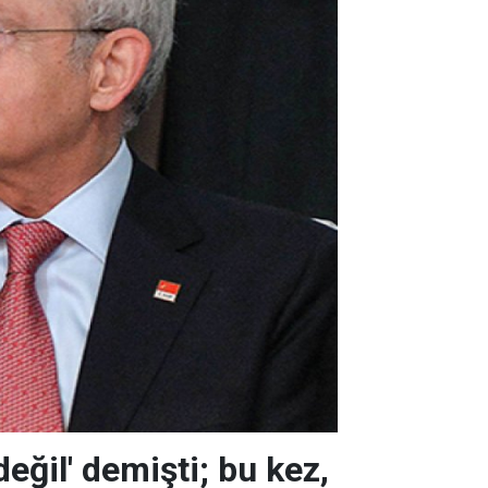
değil' demişti; bu kez,