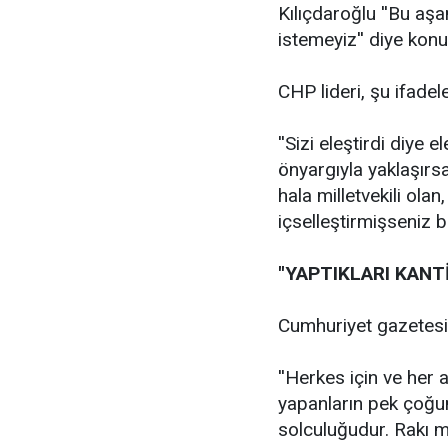
Kılıçdaroğlu ''Bu a
istemeyiz'' diye konu
CHP lideri, şu ifadele
''Sizi eleştirdi diye 
önyargıyla yaklaşır
hala milletvekili ola
içselleştirmişseniz bu
''YAPTIKLARI KANT
Cumhuriyet gazetesine
''Herkes için ve her
yapanların pek çoğun
solculuğudur. Rakı 