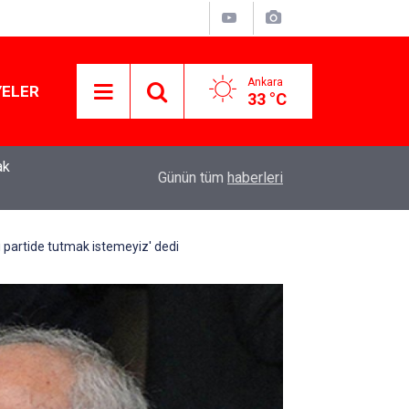
Ankara
YELER
33 °C
ak
Murat Ağırel'den çarpıcı kulis bilgisi: AKP'nin y
11:41
Günün tüm
haberleri
operasyon geliyor!
yi partide tutmak istemeyiz' dedi