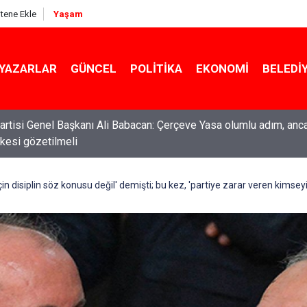
itene Ekle
Yaşam
YAZARLAR
GÜNCEL
POLITIKA
EKONOMI
BELEDI
rtisi Genel Başkanı Ali Babacan: Çerçeve Yasa olumlu adım, anc
ilkesi gözetilmeli
ti Genel Başkanı Özgür Özel: “Şehit ailelerinin, gazilerin yanına
acağımız, gözüne bakamayacağımız işlerin içinde olmayız”
 için disiplin söz konusu değil' demişti; bu kez, 'partiye zarar veren kimse