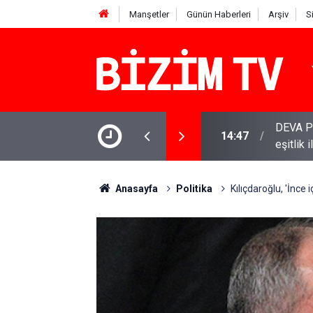
Manşetler
Günün Haberleri
Arşiv
S
DEVA Pa
14:47
eşitlik 
YENİ Par
11:51
varamay
Anasayfa
Politika
Kılıçdaroğlu, 'İnce