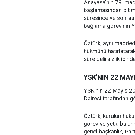
Anayasa'nın 79. mad
başlamasından bitimi
süresince ve sonrasın
bağlama görevinin YS
Öztürk, aynı madded
hükmünü hatırlatarak
süre belirsizlik için
YSK'NIN 22 MAY
YSK'nın 22 Mayıs 20
Dairesi tarafından gö
Öztürk, kurulun huku
görev ve yetki bulun
genel başkanlık, Part