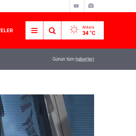
Ankara
YELER
34 °C
11:03
Lüks yok, şatafat yok: YENİ Parti kapılarını açtı
Günün tüm
haberleri