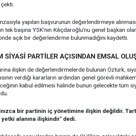
çekti.
imzasıyla yapılan başvurunun değerlendirmeye alınması
un tek başına YSK'nın Kılıçdaroğlu'nu genel başkan olar
nde açık bir değerlendirme bulunmadığını kaydetti.
M SİYASİ PARTİLER AÇISINDAN EMSAL OLU
rına ilişkin de değerlendirmelerde bulunan Öztürk, siya
sının verdiği kararların ardından genel görevli mahkem
eceğinin kabul edilmesi halinde bunun gelecekte tüm si
ndu.
nızca bir partinin iç yönetimine ilişkin değildir. T
yetki alanına ilişkindir" dedi.