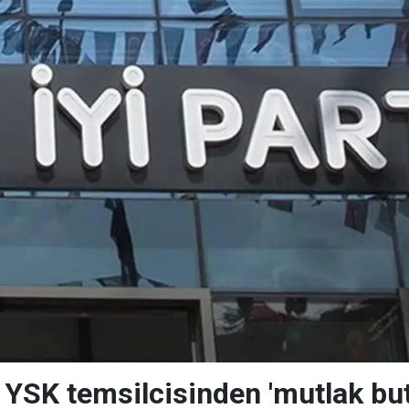
n YSK temsilcisinden 'mutlak but