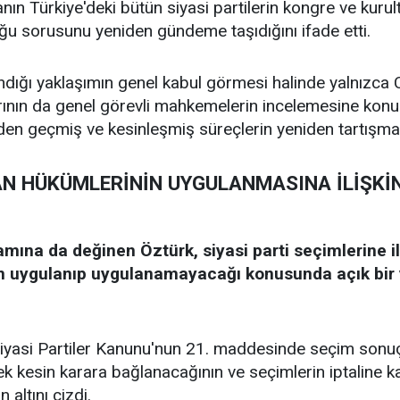
nın Türkiye'deki bütün siyasi partilerin kongre ve kurul
ğu sorusunu yeniden gündeme taşıdığını ifade etti.
dığı yaklaşımın genel kabul görmesi halinde yalnızca CH
rının da genel görevli mahkemelerin incelemesine konu 
den geçmiş ve kesinleşmiş süreçlerin yeniden tartışmay
N HÜKÜMLERİNİN UYGULANMASINA İLİŞKİN
mına da değinen Öztürk, siyasi parti seçimlerine i
in uygulanıp uygulanamayacağı konusunda açık bir
Siyasi Partiler Kanunu'nun 21. maddesinde seçim sonuçlar
ek kesin karara bağlanacağının ve seçimlerin iptaline k
 altını çizdi.