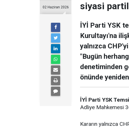
siyasi partil
02 Haziran 2026
İYİ Parti YSK t
Kurultayı'na il
yalnızca CHP'yi
"Bugün herhangi
denetiminden g
önünde yeniden t
İYİ Parti YSK Tems
Adliye Mahkemesi 36.
Kararın yalnızca CHP'