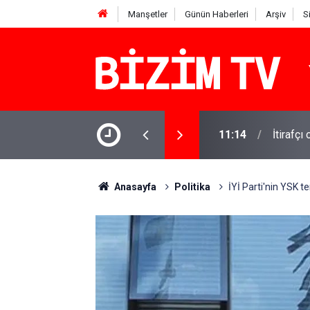
Manşetler
Günün Haberleri
Arşiv
S
OK'tan yanıt geldi
11:10
Yusuf T
Anasayfa
Politika
İYİ Parti'nin YSK te