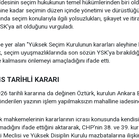
desinin seçim hukukunun temel hükümlerinden biri oldu
ne kadar seçimin düzen içinde yönetimi ve dürüstlüğüyl
da seçim konularıyla ilgili yolsuzlukları, şikayet ve itir
K'ya ait olduğunu vurguladı.
e yer alan "Yüksek Seçim Kurulunun kararları aleyhine
, seçim uyuşmazlıklarında son sözün YSK'ya bırakıldı
de kalmasını önlemeyi amaçladığını ifade etti.
IS TARİHLİ KARARI
26 tarihli kararına da değinen Öztürk, kurulun Ankar
nderilen yazının işlem yapılmaksızın mahalline iadesine 
k mahkemelerinin kararlarının icrası konusunda kendisi
madığını ifade ettiğini aktararak, CHP'nin 38. ve 39. k
i Meclisi ve Yüksek Disiplin Kurulu mazbatalarına ilişkin