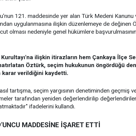
unu'nun 121. maddesinde yer alan Türk Medeni Kanunu 
mından uygulanmasına ilişkin düzenlemeye de değinen Özt
cut olması nedeniyle genel hükümlere başvurulmasını
 Kurultayı'na ilişkin itirazların hem Çankaya İlçe 
 hatırlatan Öztürk, seçim hukukunun öngördüğü denetim
karar verildiğini kaydetti.
asıl tartışma, seçim yargısının denetiminden geçmiş v
eler tarafından yeniden değerlendirilip değerlendiril
maktadır" ifadelerini kullandı.
9’UNCU MADDESİNE İŞARET ETTİ