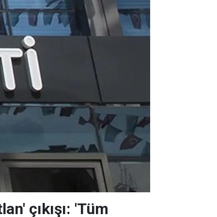
lan' çıkışı: 'Tüm