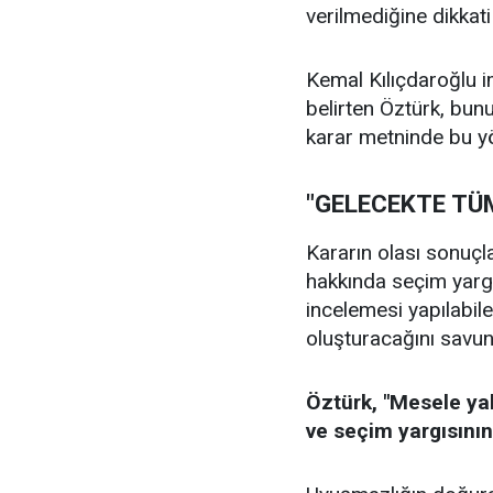
verilmediğine dikkati 
Kemal Kılıçdaroğlu 
belirten Öztürk, bun
karar metninde bu yö
"GELECEKTE TÜ
Kararın olası sonuçla
hakkında seçim yargı
incelemesi yapılabil
oluşturacağını savu
Öztürk, "Mesele yal
ve seçim yargısının 