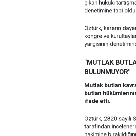
çıkan hukuki tartışma
denetimine tabi oldu
Öztürk, kararın dayan
kongre ve kurultayla
yargısının denetimin
"MUTLAK BUTLA
BULUNMUYOR"
Mutlak butlan kavra
butlan hükümlerin
ifade etti.
Öztürk, 2820 sayılı 
tarafından incelener
hakimine bırakıldığının