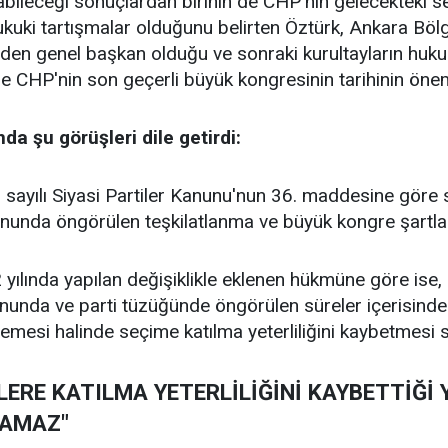
ileceği sonuçlardan birinin de CHP'nin gelecekteki seç
ukuki tartışmalar olduğunu belirten Öztürk, Ankara Bö
iden genel başkan olduğu ve sonraki kurultayların huku
 CHP'nin son geçerli büyük kongresinin tarihinin önem
da şu görüşleri dile getirdi:
 sayılı Siyasi Partiler Kanunu'nun 36. maddesine göre s
 kanunda öngörülen teşkilatlanma ve büyük kongre şartla
ılında yapılan değişiklikle eklenen hükmüne göre ise, s
kanunda ve parti tüzüğünde öngörülen süreler içerisinde i
memesi halinde seçime katılma yeterliliğini kaybetmesi s
LERE KATILMA YETERLİLİĞİNİ KAYBETTİĞİ 
LAMAZ"