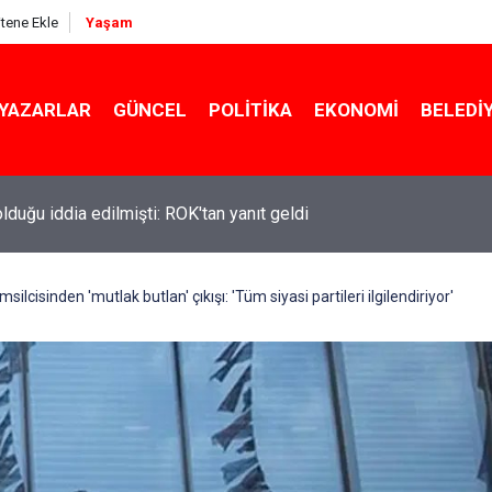
itene Ekle
Yaşam
YAZARLAR
GÜNCEL
POLITIKA
EKONOMI
BELEDI
ekin açıkladı: YKS değişecek mi?
msilcisinden 'mutlak butlan' çıkışı: 'Tüm siyasi partileri ilgilendiriyor'