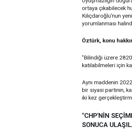
Uyuşmazlığın doğurab
ortaya çıkabilecek h
Kılıçdaroğlu'nun yen
yorumlanması halinde
Öztürk, konu hakkın
"Bilindiği üzere 2820
katılabilmeleri için
Aynı maddenin 2022 y
bir siyasi partinin, 
iki kez gerçekleştir
"CHP'NİN SEÇİM
SONUCA ULAŞI