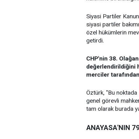
Siyasi Partiler Kan
siyasi partiler bakı
özel hükümlerin mev
getirdi.
CHP'nin 38. Olağan
değerlendirildiğini
merciler tarafından 
Öztürk, "Bu noktada 
genel görevli mahkem
tam olarak burada yat
ANAYASA’NIN 7