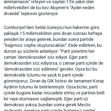
alınmamasını” isteyen ve sayıları 15’e yakın olan
milletvekilleri de bu kez Akşener’e “Aydın neden
divanda” tepkisini gösteriyor.
Cumhuriyet'den Selda Güneysu'nun haberine göre,
yaklaşık 15 milletvekilinin yeni divan sonrası haftaya
yeniden bir araya gelerek, bundan sonra partide
“bağımsız cephe oluşturacakları” ifade edilirken, bu
durum şu sözlerle anlatılıyor: “Parti yönetimi her
zaman ‘demokrasiden’ söz ediyor. Eğer parti
demokrasiden söz ediyorsa, o zaman parti içinde de
‘demokrasiden söz edilmesi’ gerekir. Oysa biz bu
demokratik tutumu ne yazık ki parti içinde
göremiyoruz. Divan da GİK listesi de tamamen Koray
Aydın’ın tutumu ile belirlenmiştir. Oysa bizler, parti
içinde bugüne kadar mücadele etmiş ve partinin belli
bir raya oturmasını sağlamıştık. Eğer parti içi
demokrasi yoksa, bundan sonra gerek Meclis
grubunda, gerekse parti içinde ‘bağımsız cephe’