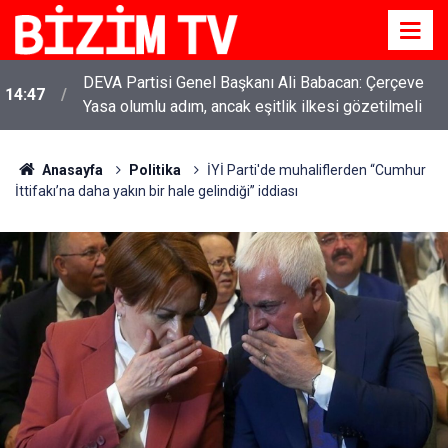
DEVA Partisi Genel Başkanı Ali Babacan: Çerçeve
14:47
Yasa olumlu adım, ancak eşitlik ilkesi gözetilmeli
Anasayfa
Politika
İYİ Parti'de muhaliflerden “Cumhur
İttifakı’na daha yakın bir hale gelindiği” iddiası