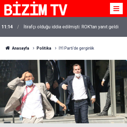
11:14
İtirafçı olduğu iddia edilmişti: ROK'tan yanıt geldi
11:10
Yusuf Tekin açıkladı: YKS değişecek mi?
Anasayfa
Politika
İYİ Parti'de gerginlik