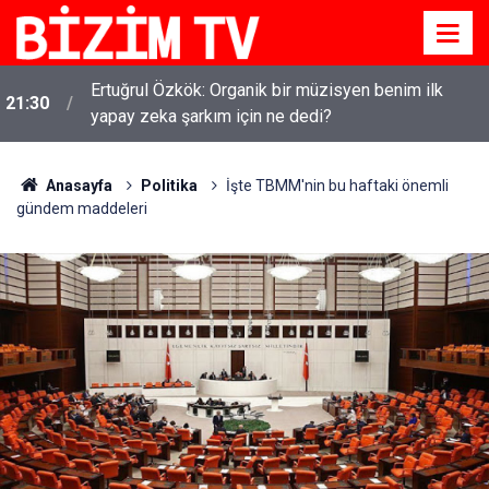
Ertuğrul Özkök: Organik bir müzisyen benim ilk
21:30
yapay zeka şarkım için ne dedi?
Kirli çamaşırlar ortaya serildi... ROK itirafçı mı oldu?
16:11
Fatih Altaylı'dan bomba iddia
Anasayfa
Politika
İşte TBMM'nin bu haftaki önemli
gündem maddeleri