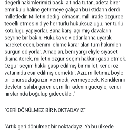
değerli hakimlerimizi baskı altında tutan, adeta birer
emir kulu haline getirmeye çalışan bu iktidarın derdi
milletledir. Milletin dediği olmasın, milli irade özgürce
tecelli etmesin diye her türlü hukuksuzluğu, her türlü
kötülüğü yapıyorlar. Bana karşı açılmış davaların
seyrine bir bakın. Hukuka ve vicdanlarına uyarak
hareket eden, benim lehime karar alan tüm hakimleri
sürgün ediyorlar. Amaçları, beni yargı eliyle siyaset
dışına iterek, milletin özgür seçim hakkını gasp etmek.
Özgür seçim hakkı gasp edilmiş bir millet, kendi öz
vatanında esir edilmiş demektir. Aziz milletimiz böyle
bir onursuzluğa izin vermedi, vermeyecek. Kendilerini
devletin sahibi görenler, milli iradenin gücüyle, kendi
hırslarında boğulup gidecekler.”
“GERİ DÖNÜLMEZ BİR NOKTADAYIZ”
“Artık geri dönülmez bir noktadayız. Ya bu ülkede