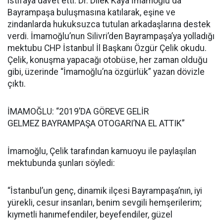
istifaya davet etti. Dr. Dilek Kaya İmamoğlu da
Bayrampaşa buluşmasına katılarak, eşine ve
zindanlarda hukuksuzca tutulan arkadaşlarına destek
verdi. İmamoğlu’nun Silivri’den Bayrampaşa’ya yolladığı
mektubu CHP İstanbul İl Başkanı Özgür Çelik okudu.
Çelik, konuşma yapacağı otobüse, her zaman olduğu
gibi, üzerinde “İmamoğlu’na özgürlük” yazan dövizle
çıktı.
İMAMOĞLU: “2019’DA GÖREVE GELİR
GELMEZ BAYRAMPAŞA OTOGARI’NA EL ATTIK”
İmamoğlu, Çelik tarafından kamuoyu ile paylaşılan
mektubunda şunları söyledi:
“İstanbul’un genç, dinamik ilçesi Bayrampaşa’nın, iyi
yürekli, cesur insanları, benim sevgili hemşerilerim;
kıymetli hanımefendiler, beyefendiler, güzel