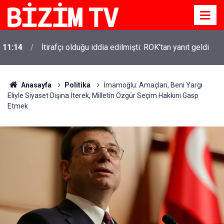
11:10
Yusuf Tekin açıkladı: YKS değişecek mi?
Anasayfa
Politika
İmamoğlu: Amaçları, Beni Yargı
Eliyle Siyaset Dışına İterek, Milletin Özgür Seçim Hakkını Gasp
Etmek