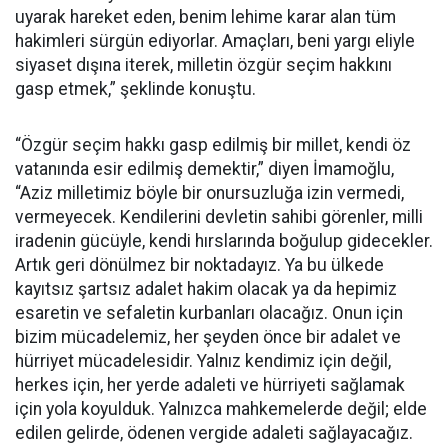
uyarak hareket eden, benim lehime karar alan tüm
hakimleri sürgün ediyorlar. Amaçları, beni yargı eliyle
siyaset dışına iterek, milletin özgür seçim hakkını
gasp etmek,” şeklinde konuştu.
“Özgür seçim hakkı gasp edilmiş bir millet, kendi öz
vatanında esir edilmiş demektir,” diyen İmamoğlu,
“Aziz milletimiz böyle bir onursuzluğa izin vermedi,
vermeyecek. Kendilerini devletin sahibi görenler, milli
iradenin gücüyle, kendi hırslarında boğulup gidecekler.
Artık geri dönülmez bir noktadayız. Ya bu ülkede
kayıtsız şartsız adalet hakim olacak ya da hepimiz
esaretin ve sefaletin kurbanları olacağız. Onun için
bizim mücadelemiz, her şeyden önce bir adalet ve
hürriyet mücadelesidir. Yalnız kendimiz için değil,
herkes için, her yerde adaleti ve hürriyeti sağlamak
için yola koyulduk. Yalnızca mahkemelerde değil; elde
edilen gelirde, ödenen vergide adaleti sağlayacağız.