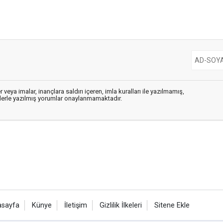
 veya imalar, inançlara saldırı içeren, imla kuralları ile yazılmamış,
flerle yazılmış yorumlar onaylanmamaktadır.
asayfa
Künye
İletişim
Gizlilik İlkeleri
Sitene Ekle