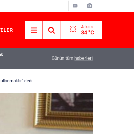
Ankara
YELER
34 °C
ak
Murat Ağırel'den çarpıcı kulis bilgisi: AKP'nin y
11:41
Günün tüm
haberleri
operasyon geliyor!
kullanmaktır" dedi.