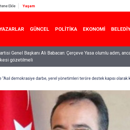
itene Ekle
Yaşam
YAZARLAR
GÜNCEL
POLITIKA
EKONOMI
BELEDI
rtisi Genel Başkanı Ali Babacan: Çerçeve Yasa olumlu adım, anc
ilkesi gözetilmeli
ti Genel Başkanı Özgür Özel: “Şehit ailelerinin, gazilerin yanına
acağımız, gözüne bakamayacağımız işlerin içinde olmayız”
e "Asıl demokrasiye darbe, yerel yönetimleri teröre destek kapısı olarak 