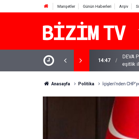
Manşetler
Günün Haberleri
Arşiv
S
DEVA Pa
14:47
eşitlik 
YENİ Par
11:51
varamay
Anasayfa
Politika
İçişleri'nden CHP'y