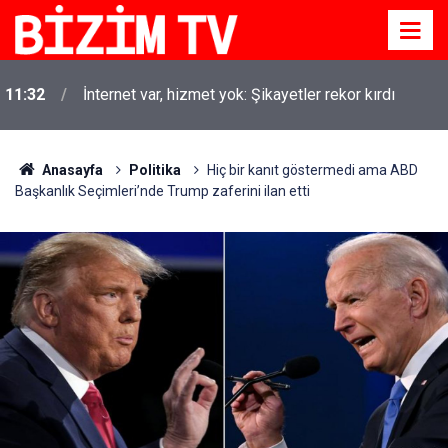
11:32
İnternet var, hizmet yok: Şikayetler rekor kırdı
Anasayfa
Politika
Hiç bir kanıt göstermedi ama ABD
Başkanlık Seçimleri’nde Trump zaferini ilan etti