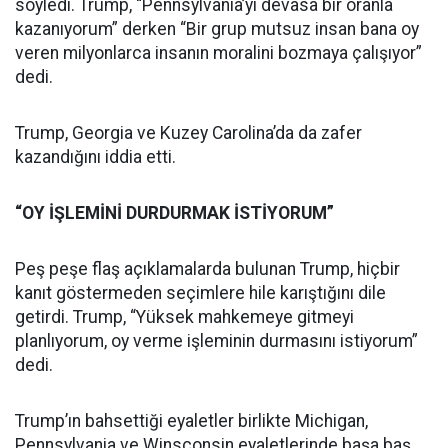
söyledi. Trump, “Pennsylvania’yı devasa bir oranla
kazanıyorum” derken “Bir grup mutsuz insan bana oy
veren milyonlarca insanın moralini bozmaya çalışıyor”
dedi.
Trump, Georgia ve Kuzey Carolina’da da zafer
kazandığını iddia etti.
“OY İŞLEMİNİ DURDURMAK İSTİYORUM”
Peş peşe flaş açıklamalarda bulunan Trump, hiçbir
kanıt göstermeden seçimlere hile karıştığını dile
getirdi. Trump, “Yüksek mahkemeye gitmeyi
planlıyorum, oy verme işleminin durmasını istiyorum”
dedi.
Trump’ın bahsettiği eyaletler birlikte Michigan,
Pennsylvania ve Winsconsin eyaletlerinde başa baş