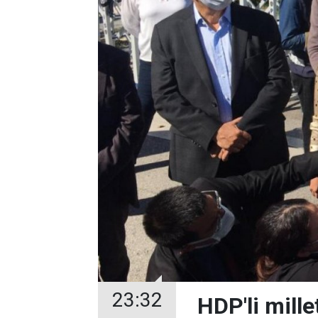
23:32
HDP'li mill