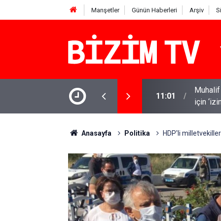
Manşetler
Günün Haberleri
Arşiv
S
i tanık ifadeleriyle tutuklanırken Melih Gökçek
10:58
Kanlı sa
Anasayfa
Politika
HDP'li milletvekil