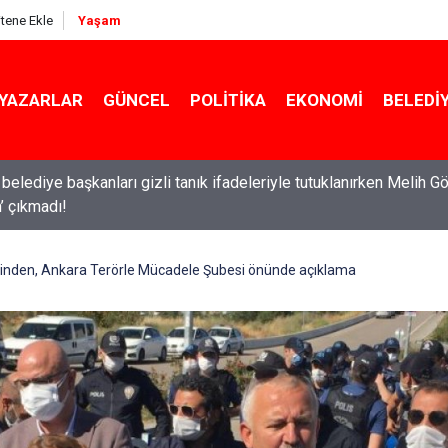
itene Ekle
Yaşam
YAZARLAR
GÜNCEL
POLITIKA
EKONOMI
BELEDI
ldırıların ardından okullarda yeni dönem başlıyor!
lerinden, Ankara Terörle Mücadele Şubesi önünde açıklama