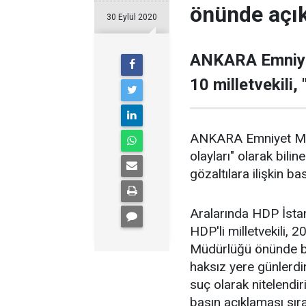
önünde açı
30 Eylül 2020
ANKARA Emniyet
10 milletvekili,
ANKARA Emniyet Müdü
olayları" olarak bil
gözaltılara ilişkin ba
Aralarında HDP İstanb
HDP'li milletvekili
Müdürlüğü önünde bir
haksız yere günlerdi
suç olarak nitelendir
basın açıklaması sır