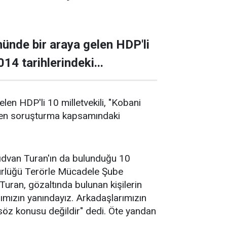
nde bir araya gelen HDP'li
014 tarihlerindeki...
 HDP'li 10 milletvekili, "Kobani
ütülen soruşturma kapsamındaki
i Rıdvan Turan'ın da bulunduğu 10
dürlüğü Terörle Mücadele Şube
uran, gözaltında bulunan kişilerin
ımızın yanındayız. Arkadaşlarımızın
u söz konusu değildir" dedi. Öte yandan