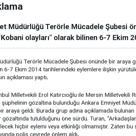
klama
 Müdürlüğü Terörle Mücadele Şubesi önü
 "Kobani olayları" olarak bilinen 6-7 Ekim 2
rlüğü Terörle Mücadele Şubesi önünde bir araya gelen
inen 6-7 Ekim 2014 tarihlerindeki eylemlere ilişkin yür
sın açıklaması yaptı
.
ul Milletvekili Erol Katırcıoğlu ile Mersin Milletvekil
, 20 şüphelinin gözaltına bulunduğu Ankara Emniyet Mü
 araya geldi. Burada grup adına açıklamada bulunan T
r gözaltında tutulduğunu öne sürdü. Turan, "Arkadaşlar
ilecek hiçbir eylemi veya etkinliği olmamıştır. Zaten b
asında polis çevrede önlem aldı
.