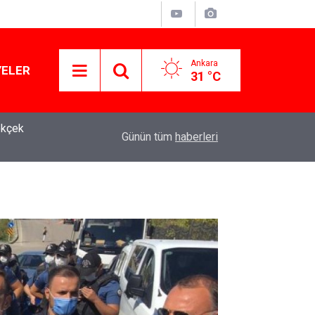
Ankara
YELER
31 °C
10:56
YSK'dan YENİ Parti kararı: 15 yıllık temsilci geri
Günün tüm
haberleri