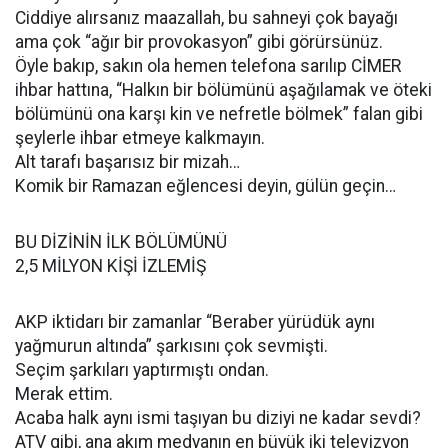
Ciddiye alırsanız maazallah, bu sahneyi çok bayağı
ama çok “ağır bir provokasyon” gibi görürsünüz.
Öyle bakıp, sakın ola hemen telefona sarılıp CİMER
ihbar hattına, “Halkın bir bölümünü aşağılamak ve öteki
bölümünü ona karşı kin ve nefretle bölmek” falan gibi
şeylerle ihbar etmeye kalkmayın.
Alt tarafı başarısız bir mizah…
Komik bir Ramazan eğlencesi deyin, gülün geçin…
BU DİZİNİN İLK BÖLÜMÜNÜ
2,5 MİLYON KİŞİ İZLEMİŞ
AKP iktidarı bir zamanlar “Beraber yürüdük aynı
yağmurun altında” şarkısını çok sevmişti.
Seçim şarkıları yaptırmıştı ondan.
Merak ettim.
Acaba halk aynı ismi taşıyan bu diziyi ne kadar sevdi?
ATV gibi, ana akım medyanın en büyük iki televizyon