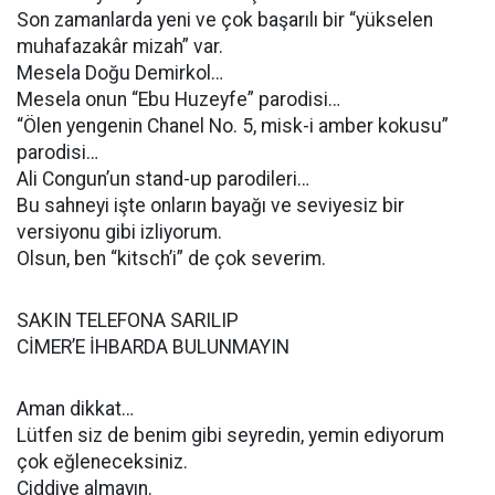
Son zamanlarda yeni ve çok başarılı bir “yükselen
muhafazakâr mizah” var.
Mesela Doğu Demirkol…
Mesela onun “Ebu Huzeyfe” parodisi…
“Ölen yengenin Chanel No. 5, misk-i amber kokusu”
parodisi…
Ali Congun’un stand-up parodileri…
Bu sahneyi işte onların bayağı ve seviyesiz bir
versiyonu gibi izliyorum.
Olsun, ben “kitsch’i” de çok severim.
SAKIN TELEFONA SARILIP
CİMER’E İHBARDA BULUNMAYIN
Aman dikkat…
Lütfen siz de benim gibi seyredin, yemin ediyorum
çok eğleneceksiniz.
Ciddiye almayın.