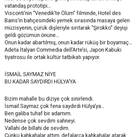
vatandaş prototipi…
Visconti’nin “Venedik’te Ölüm” filminde, Hotel des
Bains’in bahçesindeki yemek sırasında masaya gelen
müzisyenin, çürük dişleriyle sırıtarak “Şirokko” deyişi
geldi gözümün önüne…
Onun kadar abartılmış, onun kadar rüküş bir boyamaç…
Adeta İtalyan Commedia dell’Arte’si, Japon Kabuki
tiyatrosu ile ortak kültür tatbikatı yapıyor.
İSMAİL SAYMAZ NİYE
BU KADAR SAYDIRDI HÜLYA’YA
Bizim mahalle bu diziye çok sinirlendi.
İsmail Saymaz çok fena saydırdı Hülya’ya…
Ben galiba tuhaf bir adamım.
Nedense çok sevdim sahneyi.
Vallahi de billahi de sevdim.
Çünkü kahkahalar attım, defalarca kahkahalar atarak