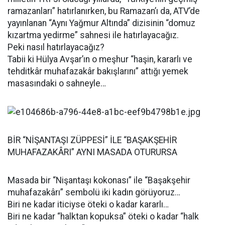
ramazanları” hatırlanırken, bu Ramazan’ı da, ATV’de
yayınlanan “Aynı Yağmur Altında” dizisinin “domuz
kızartma yedirme” sahnesi ile hatırlayacağız.
Peki nasıl hatırlayacağız?
Tabii ki Hülya Avşar’ın o meşhur “haşin, kararlı ve
tehditkâr muhafazakâr bakışlarını” attığı yemek
masasındaki o sahneyle…
BİR “NİŞANTAŞI ZÜPPESİ” İLE “BAŞAKŞEHİR
MUHAFAZAKÂRI” AYNI MASADA OTURURSA
Masada bir “Nişantaşı kokonası” ile “Başakşehir
muhafazakârı” sembolü iki kadın görüyoruz…
Biri ne kadar iticiyse öteki o kadar kararlı…
Biri ne kadar “halktan kopuksa” öteki o kadar “halk