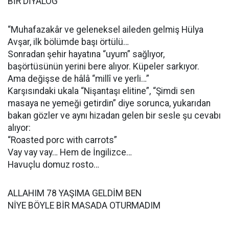
BİR DİYALOG
“Muhafazakâr ve geleneksel aileden gelmiş Hülya
Avşar, ilk bölümde başı örtülü…
Sonradan şehir hayatına “uyum” sağlıyor,
başörtüsünün yerini bere alıyor. Küpeler sarkıyor.
Ama değişse de hâlâ “millî ve yerli…”
Karşısındaki ukala “Nişantaşı elitine”, “Şimdi sen
masaya ne yemeği getirdin” diye sorunca, yukarıdan
bakan gözler ve aynı hizadan gelen bir sesle şu cevabı
alıyor:
“Roasted porc with carrots”
Vay vay vay… Hem de İngilizce…
Havuçlu domuz rosto…
ALLAHIM 78 YAŞIMA GELDİM BEN
NİYE BÖYLE BİR MASADA OTURMADIM