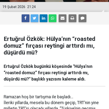
19 Şubat 2026
21:24
Ertuğrul Özkök: Hülya’nın “roasted
domuz” fırçası reytingi arttırdı mı,
düşürdü mü?
Ertuğrul Özkök bugünkü köşesinde "Hülya’nın
“roasted domuz” fırçası reytingi arttırdı mı,
düşürdü mü?" başlıklı yazısını kaleme aldı.
Ramazan hoş bir tartışma ile başladı…
İleriki yıllarda, mesela bu dönem geçip, TRT’nin yine
milletin TRT’si olacağı yıllarda, “Türkiye’nin geçmiş