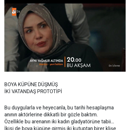
BOYA KÜPÜNE DÜŞMÜŞ
İKİ VATANDAŞ PROTOTİPİ
Bu duygularla ve heyecanla, bu tarihi hesaplaşma
anının aktörlerine dikkatli bir gözle baktım.
Özellikle bu arenanın iki kadın gladyatörüne tabii…
İkisi de boya küpüne girmiş iki kutuptan birer klişe