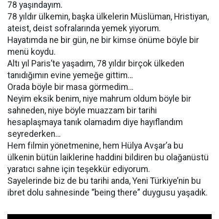
78 yaşındayım.
78 yıldır ülkemin, başka ülkelerin Müslüman, Hristiyan,
ateist, deist sofralarında yemek yiyorum.
Hayatımda ne bir gün, ne bir kimse önüme böyle bir
menü koydu.
Altı yıl Paris’te yaşadım, 78 yıldır birçok ülkeden
tanıdığımın evine yemeğe gittim…
Orada böyle bir masa görmedim…
Neyim eksik benim, niye mahrum oldum böyle bir
sahneden, niye böyle muazzam bir tarihi
hesaplaşmaya tanık olamadım diye hayıflandım
seyrederken…
Hem filmin yönetmenine, hem Hülya Avşar’a bu
ülkenin bütün laiklerine haddini bildiren bu olağanüstü
yaratıcı sahne için teşekkür ediyorum.
Sayelerinde biz de bu tarihi anda, Yeni Türkiye’nin bu
ibret dolu sahnesinde “being there” duygusu yaşadık.