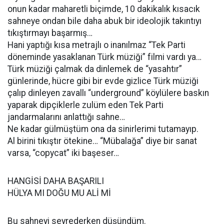
onun kadar maharetli biçimde, 10 dakikalık kısacık
sahneye ondan bile daha abuk bir ideolojik takıntıyı
tıkıştırmayı başarmış…
Hani yaptığı kısa metrajlı o inanılmaz “Tek Parti
döneminde yasaklanan Türk müziği” filmi vardı ya…
Türk müziği çalmak da dinlemek de “yasahtır”
günlerinde, hücre gibi bir evde gizlice Türk müziği
çalıp dinleyen zavallı “underground” köylülere baskın
yaparak dipçiklerle zulüm eden Tek Parti
jandarmalarını anlattığı sahne…
Ne kadar gülmüştüm ona da sinirlerimi tutamayıp.
Al birini tıkıştır ötekine… “Mübalağa” diye bir sanat
varsa, “copycat” iki başeser…
HANGİSİ DAHA BAŞARILI
HÜLYA MI DOĞU MU ALİ Mİ
Bu sahneyi seyrederken düşündüm.