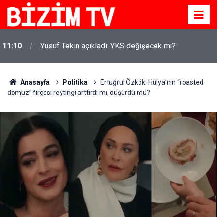
11:10
Yusuf Tekin açıkladı: YKS değişecek mi?
Anasayfa
Politika
Ertuğrul Özkök: Hülya’nın “roasted
domuz” fırçası reytingi arttırdı mı, düşürdü mü?