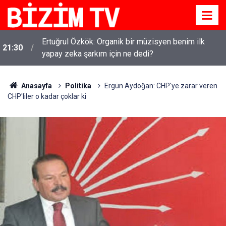
Ertuğrul Özkök: Organik bir müzisyen benim ilk
21:30
yapay zeka şarkım için ne dedi?
Kirli çamaşırlar ortaya serildi... ROK itirafçı mı oldu?
16:11
Fatih Altaylı'dan bomba iddia
Anasayfa
Politika
Ergün Aydoğan: CHP'ye zarar veren
CHP'liler o kadar çoklar ki