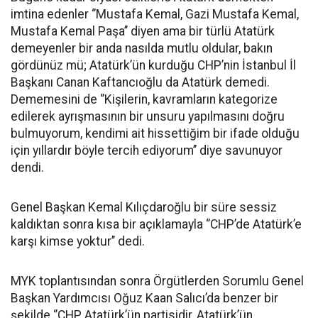
imtina edenler ‘’Mustafa Kemal, Gazi Mustafa Kemal,
Mustafa Kemal Paşa’’ diyen ama bir türlü Atatürk
demeyenler bir anda nasılda mutlu oldular, bakın
gördünüz mü; Atatürk’ün kurduğu CHP’nin İstanbul İl
Başkanı Canan Kaftancıoğlu da Atatürk demedi.
Dememesini de ‘’Kişilerin, kavramların kategorize
edilerek ayrışmasının bir unsuru yapılmasını doğru
bulmuyorum, kendimi ait hissettiğim bir ifade olduğu
için yıllardır böyle tercih ediyorum’’ diye savunuyor
dendi.
Genel Başkan Kemal Kılıçdaroğlu bir süre sessiz
kaldıktan sonra kısa bir açıklamayla ‘’CHP’de Atatürk’e
karşı kimse yoktur’’ dedi.
MYK toplantısından sonra Örgütlerden Sorumlu Genel
Başkan Yardımcısı Oğuz Kaan Salıcı’da benzer bir
şekilde ‘’CHP Atatürk’ün partisidir, Atatürk’ün