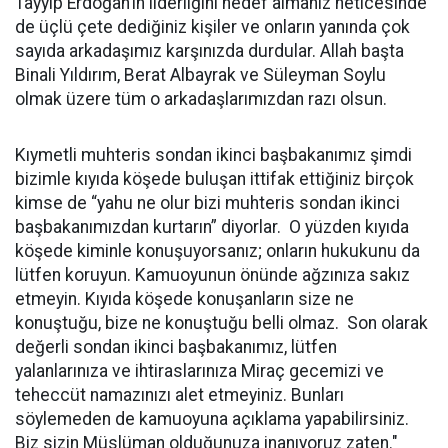
Tayyip Erdoğan’ın liderliğini hedef almanız neticesinde
de üçlü çete dediğiniz kişiler ve onların yanında çok
sayıda arkadaşımız karşınızda durdular. Allah başta
Binali Yıldırım, Berat Albayrak ve Süleyman Soylu
olmak üzere tüm o arkadaşlarımızdan razı olsun.
Kıymetli muhteris sondan ikinci başbakanımız şimdi
bizimle kıyıda köşede buluşan ittifak ettiğiniz birçok
kimse de “yahu ne olur bizi muhteris sondan ikinci
başbakanımızdan kurtarın” diyorlar. O yüzden kıyıda
köşede kiminle konuşuyorsanız; onların hukukunu da
lütfen koruyun. Kamuoyunun önünde ağzınıza sakız
etmeyin. Kıyıda köşede konuşanların size ne
konuştuğu, bize ne konuştuğu belli olmaz. Son olarak
değerli sondan ikinci başbakanımız, lütfen
yalanlarınıza ve ihtiraslarınıza Miraç gecemizi ve
teheccüt namazınızı alet etmeyiniz. Bunları
söylemeden de kamuoyuna açıklama yapabilirsiniz.
Biz sizin Müslüman olduğunuza inanıyoruz zaten."