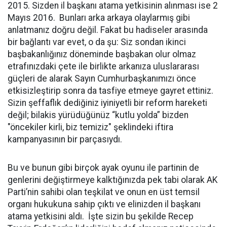
2015. Sizden il başkanı atama yetkisinin alınması ise 2
Mayıs 2016. Bunları arka arkaya olaylarmış gibi
anlatmanız doğru değil. Fakat bu hadiseler arasında
bir bağlantı var evet, o da şu: Siz sondan ikinci
başbakanlığınız döneminde başbakan olur olmaz
etrafınızdaki çete ile birlikte arkanıza uluslararası
güçleri de alarak Sayın Cumhurbaşkanımızı önce
etkisizleştirip sonra da tasfiye etmeye gayret ettiniz.
Sizin şeffaflık dediğiniz iyiniyetli bir reform hareketi
değil; bilakis yürüdüğünüz “kutlu yolda” bizden
"öncekiler kirli, biz temiziz" şeklindeki iftira
kampanyasının bir parçasıydı.
Bu ve bunun gibi birçok ayak oyunu ile partinin de
genlerini değiştirmeye kalktığınızda pek tabi olarak AK
Parti’nin sahibi olan teşkilat ve onun en üst temsil
organı hukukuna sahip çıktı ve elinizden il başkanı
atama yetkisini aldı. İşte sizin bu şekilde Recep