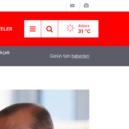
Ankara
YELER
31 °C
ökçek
10:56
YSK'dan YENİ Parti kararı: 15 yıllık temsilci geri
Günün tüm
haberleri