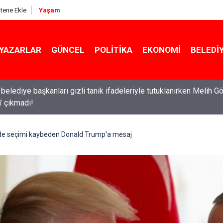
itene Ekle
Yaşam
YAZARLAR
GÜNCEL
POLITIKA
EKONOMI
BELEDI
belediye başkanları gizli tanık ifadeleriyle tutuklanırken Melih G
in’ çıkmadı!
ldırıların ardından okullarda yeni dönem başlıyor!
e seçimi kaybeden Donald Trump'a mesaj