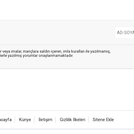
 veya imalar, inançlara saldırı içeren, imla kuralları ile yazılmamış,
flerle yazılmış yorumlar onaylanmamaktadır.
asayfa
Künye
İletişim
Gizlilik İlkeleri
Sitene Ekle