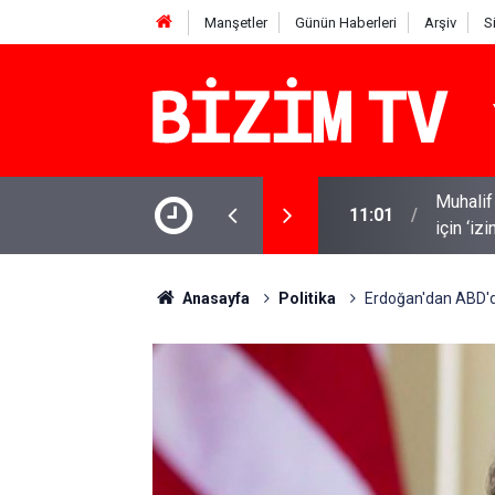
Manşetler
Günün Haberleri
Arşiv
S
Muhalif 
11:01
için ‘iz
10:58
Kanlı sa
Anasayfa
Politika
Erdoğan'dan ABD'd