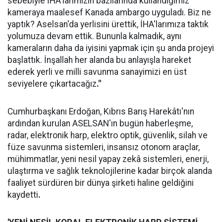
sebebiyle İHA'larımızın bazılarında kullandığımız
kameraya maalesef Kanada ambargo uyguladı. Biz ne
yaptık? Aselsan'da yerlisini ürettik, İHA'larımıza taktık
yolumuza devam ettik. Bununla kalmadık, aynı
kameraların daha da iyisini yapmak için şu anda projeyi
başlattık. İnşallah her alanda bu anlayışla hareket
ederek yerli ve milli savunma sanayimizi en üst
seviyelere çıkartacağız
."
Cumhurbaşkanı Erdoğan, Kıbrıs Barış Harekâtı'nın
ardından kurulan ASELSAN'ın bugün haberleşme,
radar, elektronik harp, elektro optik, güvenlik, silah ve
füze savunma sistemleri, insansız otonom araçlar,
mühimmatlar, yeni nesil yapay zekâ sistemleri, enerji,
ulaştırma ve sağlık teknolojilerine kadar birçok alanda
faaliyet sürdüren bir dünya şirketi haline geldiğini
kaydetti
.