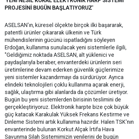
'YENİ NESİL KORAL ELEKTRONİK HARP SİSTEMİ
PROJESİNİ BUGÜN BAŞLATIYORUZ'
ASELSAN'ın, küresel ölçekte birçok ilki başararak,
patentli ürünler çıkararak ülkenin ve Türk
mühendislerinin gücünü ispatladığını söyleyen
Erdoğan, kullanıma sunulacak yeni sistemlerle ilgili,
"Geldiğimiz noktada ASELSAN, alt yüklenici ve
paydaşlarıyla beraber, envanterdeki ürünlerin seri
üretimlerine devam ederken güvenlik güçlerimize
yeni sistemler kazandırmayı da sürdürüyor. Ayrıca
elindeki teknolojileri çoklu kullanıma açarak enerji,
sağlık, ulaştırma gibi alanlarda da çözümler üretiyor.
Bugün bu yeni sistemlerden birisinin teslimini de
gerçekleştiriyoruz. Elektronik harpte bize çok büyük
güç katacak Karakulak Yüksek Frekans Kestirme ve
Dinleme Sistemi artık kullanıma hazırdır. Halen TSK'nın
envanterinde bulunan Korkut Alçak İrtifa Hava
Savunma Silah Sistemimizin yenilerini de bugün