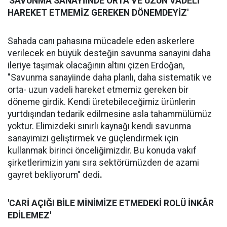
'SAVUNMA SANAYİİNDE ORTA VE UZUN VADELİ
HAREKET ETMEMİZ GEREKEN DÖNEMDEYİZ'
Sahada canı pahasına mücadele eden askerlere
verilecek en büyük desteğin savunma sanayini daha
ileriye taşımak olacağının altını çizen Erdoğan,
"Savunma sanayiinde daha planlı, daha sistematik ve
orta- uzun vadeli hareket etmemiz gereken bir
döneme girdik. Kendi üretebileceğimiz ürünlerin
yurtdışından tedarik edilmesine asla tahammülümüz
yoktur. Elimizdeki sınırlı kaynağı kendi savunma
sanayimizi geliştirmek ve güçlendirmek için
kullanmak birinci önceliğimizdir. Bu konuda vakıf
şirketlerimizin yanı sıra sektörümüzden de azami
gayret bekliyorum" dedi
.
'CARİ AÇIĞI BİLE MİNİMİZE ETMEDEKİ ROLÜ İNKÂR
EDİLEMEZ'