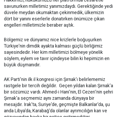
Hakkımızı, hukukumuzu her platformda cesaretle
savunurken milletimiz yanımızdaydı. Gerektiğinde yedi
düvele meydan okumaktan çekinmedik, ülkemizin
dört bir yanını eserlerle donatırken önümüze çıkan
engelleri milletimizle beraber aştık.
Bölgemiz ve dünyamız nice krizlerle boğuşurken
Türkiye'nin dimdik ayakta kalması güçlü birliğimiz
sayesindedir. Her kim milletimizi bölmeye yönelik
söylem, eylem ve tavır içindeyse bilin ki hepimizin en
büyük düşmanıdır.
AK Parti'nin ilk il kongresi için Şırnak'ı belirlememiz
rastgele bir tercih değildir. Geçen yıldan kalan Şırnak'a
bir sözümüz vardı. Ahmed-i Hani'nin, El Cezeri'nin şehri
Şırnak'a seçmemiz aynı zamanda dünyaya bir
mesajdır. Irak'ta, Suriye'de, geçmişte Balkanlar'da, şu
anda Libya'da, Karabağ'da olanlar ayrımcılığın kan ve