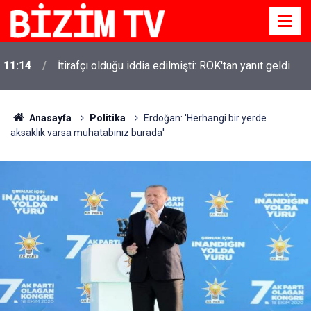
11:14
İtirafçı olduğu iddia edilmişti: ROK'tan yanıt geldi
11:10
Yusuf Tekin açıkladı: YKS değişecek mi?
Anasayfa
Politika
Erdoğan: 'Herhangi bir yerde
aksaklık varsa muhatabınız burada'