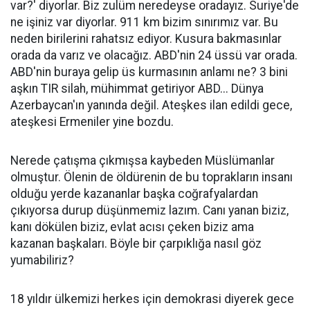
var?' diyorlar. Biz zulüm neredeyse oradayız. Suriye'de
ne işiniz var diyorlar. 911 km bizim sınırımız var. Bu
neden birilerini rahatsız ediyor. Kusura bakmasınlar
orada da varız ve olacağız. ABD'nin 24 üssü var orada.
ABD'nin buraya gelip üs kurmasının anlamı ne? 3 bini
aşkın TIR silah, mühimmat getiriyor ABD... Dünya
Azerbaycan'ın yanında değil. Ateşkes ilan edildi gece,
ateşkesi Ermeniler yine bozdu.
Nerede çatışma çıkmışsa kaybeden Müslümanlar
olmuştur. Ölenin de öldürenin de bu toprakların insanı
olduğu yerde kazananlar başka coğrafyalardan
çıkıyorsa durup düşünmemiz lazım. Canı yanan biziz,
kanı dökülen biziz, evlat acısı çeken biziz ama
kazanan başkaları. Böyle bir çarpıklığa nasıl göz
yumabiliriz?
18 yıldır ülkemizi herkes için demokrasi diyerek gece