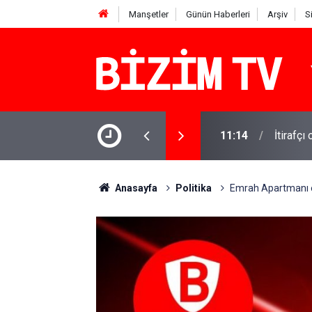
Manşetler
Günün Haberleri
Arşiv
S
şındaki Miraç yaşamını yitirdi: Komşusu
11:14
İtirafçı
Anasayfa
Politika
Emrah Apartmanı en