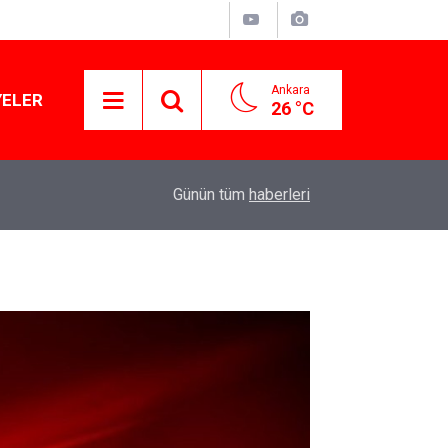
Ankara
YELER
26 °C
11:10
Yusuf Tekin açıkladı: YKS değişecek mi?
Günün tüm
haberleri