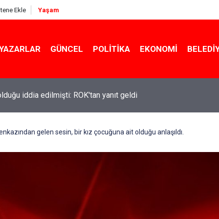
itene Ekle
Yaşam
YAZARLAR
GÜNCEL
POLITIKA
EKONOMI
BELEDI
 olduğu iddia edilmişti: ROK'tan yanıt geldi
kazından gelen sesin, bir kız çocuğuna ait olduğu anlaşıldı.