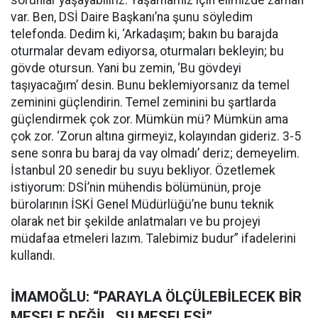
sorunlar yaşayabiliriz. Yaşamamız için elimizde zaman
var. Ben, DSİ Daire Başkanı’na şunu söyledim
telefonda. Dedim ki, ‘Arkadaşım; bakın bu barajda
oturmalar devam ediyorsa, oturmaları bekleyin; bu
gövde otursun. Yani bu zemin, ‘Bu gövdeyi
taşıyacağım’ desin. Bunu beklemiyorsanız da temel
zeminini güçlendirin. Temel zeminini bu şartlarda
güçlendirmek çok zor. Mümkün mü? Mümkün ama
çok zor. ‘Zorun altına girmeyiz, kolayından gideriz. 3-5
sene sonra bu baraj da vay olmadı’ deriz; demeyelim.
İstanbul 20 senedir bu suyu bekliyor. Özetlemek
istiyorum: DSİ’nin mühendis bölümünün, proje
bürolarının İSKİ Genel Müdürlüğü’ne bunu teknik
olarak net bir şekilde anlatmaları ve bu projeyi
müdafaa etmeleri lazım. Talebimiz budur” ifadelerini
kullandı.
İMAMOĞLU: “PARAYLA ÖLÇÜLEBİLECEK BİR
MESELE DEĞİL, SU MESELESİ”