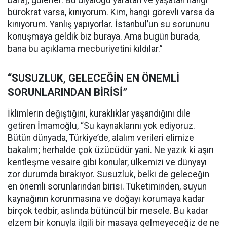
baraj; gülerler. Bu diyaloğu yaratan ve yaşatan hangi
bürokrat varsa, kınıyorum. Kim, hangi görevli varsa da
kınıyorum. Yanlış yapıyorlar. İstanbul’un su sorununu
konuşmaya geldik biz buraya. Ama bugün burada,
bana bu açıklama mecburiyetini kıldılar.”
“SUSUZLUK, GELECEĞİN EN ÖNEMLİ
SORUNLARINDAN BİRİSİ”
İklimlerin değiştiğini, kuraklıklar yaşandığını dile
getiren İmamoğlu, “Su kaynaklarını yok ediyoruz.
Bütün dünyada, Türkiye’de, alalım verileri elimize
bakalım; herhalde çok üzücüdür yani. Ne yazık ki aşırı
kentleşme vesaire gibi konular, ülkemizi ve dünyayı
zor durumda bırakıyor. Susuzluk, belki de geleceğin
en önemli sorunlarından birisi. Tüketiminden, suyun
kaynağının korunmasına ve doğayı korumaya kadar
birçok tedbir, aslında bütüncül bir mesele. Bu kadar
elzem bir konuyla ilgili bir masaya gelmeyeceğiz de ne