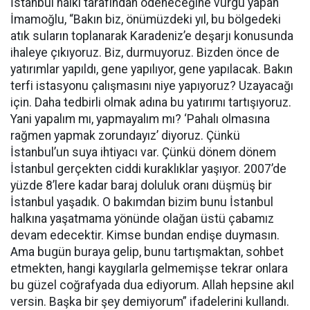
İstanbul halkı tarafından ödeneceğine vurgu yapan
İmamoğlu, “Bakın biz, önümüzdeki yıl, bu bölgedeki
atık suların toplanarak Karadeniz’e deşarjı konusunda
ihaleye çıkıyoruz. Biz, durmuyoruz. Bizden önce de
yatırımlar yapıldı, gene yapılıyor, gene yapılacak. Bakın
terfi istasyonu çalışmasını niye yapıyoruz? Uzayacağı
için. Daha tedbirli olmak adına bu yatırımı tartışıyoruz.
Yani yapalım mı, yapmayalım mı? ‘Pahalı olmasına
rağmen yapmak zorundayız’ diyoruz. Çünkü
İstanbul’un suya ihtiyacı var. Çünkü dönem dönem
İstanbul gerçekten ciddi kuraklıklar yaşıyor. 2007’de
yüzde 8’lere kadar baraj doluluk oranı düşmüş bir
İstanbul yaşadık. O bakımdan bizim bunu İstanbul
halkına yaşatmama yönünde olağan üstü çabamız
devam edecektir. Kimse bundan endişe duymasın.
Ama bugün buraya gelip, bunu tartışmaktan, sohbet
etmekten, hangi kaygılarla gelmemişse tekrar onlara
bu güzel coğrafyada dua ediyorum. Allah hepsine akıl
versin. Başka bir şey demiyorum” ifadelerini kullandı.