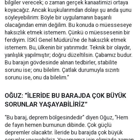
bilgiler verecek; o zaman gerçek kanaatimizi ortaya
koyacağız. Ancak kuşkularımdan dolayı şu anda şunu
söyleyebilirim: Böyle bir uygulamanın başarılı
olacağından emin değilim. Bu konuda o müesseseye
haksızlık etmek istemem. Çünkü o müessesenin bir
ferdiyim. İSKİ Genel Müdürü’ne de haksızlık etmek
istemem. Bu, ülkenin bir yatırımıdır. Teknik bir olaydır,
yanlışlık yapılmıştır; doğru düzeltilsin. Çabamız budur.
Bu barajın gövdesinde alınan tedbirler, stabilite
sorunu ise; onu bilelim. Çatlak durumuyla sızıntı
sorunu ise, onu da bilelim.”
OĞUZ: “İLERİDE BU BARAJDA ÇOK BÜYÜK
SORUNLAR YAŞAYABİLİRİZ”
“Bu baraj, deprem bölgesindedir” diyen Oğuz, “Hem
de fayın hemen burnunun dibinde. Çok güçlü
depremler olacaktır. İleride bu barajda çok büyük