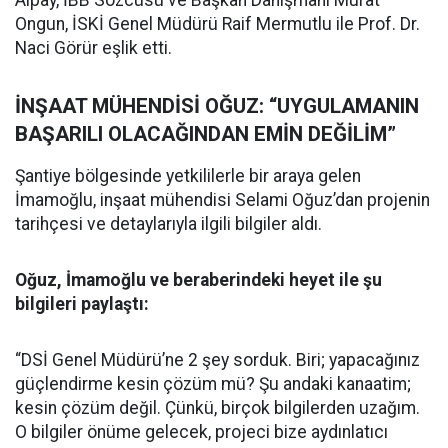
Alpay, İBB Sözcüsü ve Başkan Danışmanı Murat
Ongun, İSKİ Genel Müdürü Raif Mermutlu ile Prof. Dr.
Naci Görür eşlik etti.
İNŞAAT MÜHENDİSİ OĞUZ: “UYGULAMANIN
BAŞARILI OLACAĞINDAN EMİN DEĞİLİM”
Şantiye bölgesinde yetkililerle bir araya gelen
İmamoğlu, inşaat mühendisi Selami Oğuz’dan projenin
tarihçesi ve detaylarıyla ilgili bilgiler aldı.
Oğuz, İmamoğlu ve beraberindeki heyet ile şu
bilgileri paylaştı:
“DSİ Genel Müdürü’ne 2 şey sorduk. Biri; yapacağınız
güçlendirme kesin çözüm mü? Şu andaki kanaatim;
kesin çözüm değil. Çünkü, birçok bilgilerden uzağım.
O bilgiler önüme gelecek, projeci bize aydınlatıcı