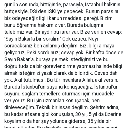
günün sonunda, bittiğinde, parasıyla, İstanbul halkının
bütçesiyle, DSİ’den İSKİ’ye geçecek. Bunun parasını
biz ödeyeceğiz ilgili kanun maddesi gereği. Bizim
bunu öğrenme hakkımız var. Burada buluşma
talebimiz var. Bir aydır bu ısrar var. Bize verilen cevap:
‘Sayın Bakan’a bir soralım.’ Çok üzücü. Neyi
soracaksınız ben anlamış değilim. Biz, bilgi almaya
geliyoruz, Peki sordunuz; cevap yok. Bir hafta önce de
Sayın Bakan’a, buraya gelmek istediğimizi ve bu
doğrultuda da bir görevlendirme yapması halinde bilgi
almak isteğimizi yazılı olarak da bildirdik. Cevap dahi
yok. Akıl tutulması. Bu tür insanlara Allah, akıl versin.
Burada İstanbul’un suyunu konuşacağız. İstanbul’un
suyunu sağlam temellere oturması için mücadele
veriyoruz. Bu işin uzmanları konuşacak, ben
dinleyeceğim. Teknik bir insan değilim. Şehrim adına,
bu kadar efsane gibi konuşulan, 30 yıl, 5 yıl da üzerine
koyalım o da her şey yolunda giderse, 35 yılda bir