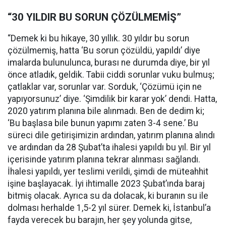
“30 YILDIR BU SORUN ÇÖZÜLMEMİŞ”
“Demek ki bu hikaye, 30 yıllık. 30 yıldır bu sorun
çözülmemiş, hatta ‘Bu sorun çözüldü, yapıldı’ diye
imalarda bulunulunca, burası ne durumda diye, bir yıl
önce atladık, geldik. Tabii ciddi sorunlar vuku bulmuş;
çatlaklar var, sorunlar var. Sorduk, ‘Çözümü için ne
yapıyorsunuz’ diye. ‘Şimdilik bir karar yok’ dendi. Hatta,
2020 yatırım planına bile alınmadı. Ben de dedim ki;
‘Bu başlasa bile bunun yapımı zaten 3-4 sene.’ Bu
süreci dile getirişimizin ardından, yatırım planına alındı
ve ardından da 28 Şubat’ta ihalesi yapıldı bu yıl. Bir yıl
içerisinde yatırım planına tekrar alınması sağlandı.
İhalesi yapıldı, yer teslimi verildi, şimdi de müteahhit
işine başlayacak. İyi ihtimalle 2023 Şubat’ında baraj
bitmiş olacak. Ayrıca su da dolacak, ki buranın su ile
dolması herhalde 1,5-2 yıl sürer. Demek ki, İstanbul’a
fayda verecek bu barajın, her şey yolunda gitse,