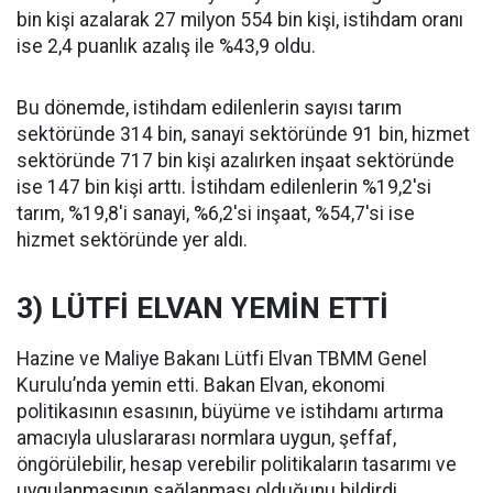
bin kişi azalarak 27 milyon 554 bin kişi, istihdam oranı
ise 2,4 puanlık azalış ile %43,9 oldu.
Bu dönemde, istihdam edilenlerin sayısı tarım
sektöründe 314 bin, sanayi sektöründe 91 bin, hizmet
sektöründe 717 bin kişi azalırken inşaat sektöründe
ise 147 bin kişi arttı. İstihdam edilenlerin %19,2'si
tarım, %19,8'i sanayi, %6,2'si inşaat, %54,7'si ise
hizmet sektöründe yer aldı.
3) LÜTFİ ELVAN YEMİN ETTİ
Hazine ve Maliye Bakanı Lütfi Elvan TBMM Genel
Kurulu’nda yemin etti. Bakan Elvan, ekonomi
politikasının esasının, büyüme ve istihdamı artırma
amacıyla uluslararası normlara uygun, şeffaf,
öngörülebilir, hesap verebilir politikaların tasarımı ve
uygulanmasının sağlanması olduğunu bildirdi.