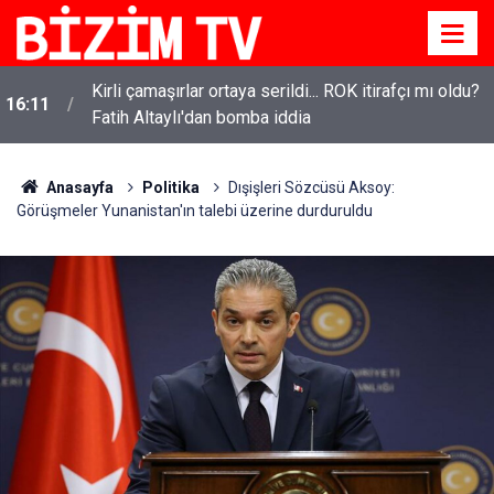
Kirli çamaşırlar ortaya serildi... ROK itirafçı mı oldu?
16:11
Fatih Altaylı'dan bomba iddia
Anasayfa
Politika
Dışişleri Sözcüsü Aksoy:
Görüşmeler Yunanistan'ın talebi üzerine durduruldu