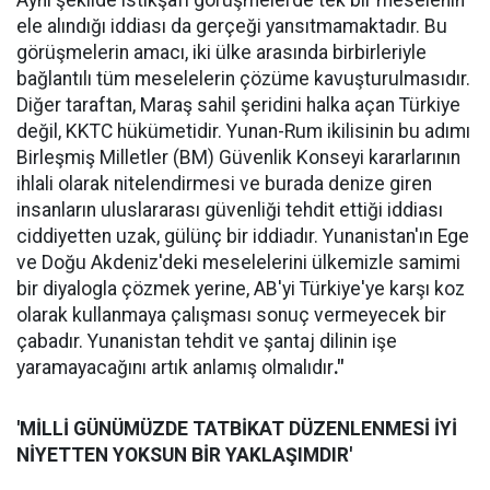
Aynı şekilde istikşafi görüşmelerde tek bir meselenin
ele alındığı iddiası da gerçeği yansıtmamaktadır. Bu
görüşmelerin amacı, iki ülke arasında birbirleriyle
bağlantılı tüm meselelerin çözüme kavuşturulmasıdır.
Diğer taraftan, Maraş sahil şeridini halka açan Türkiye
değil, KKTC hükümetidir. Yunan-Rum ikilisinin bu adımı
Birleşmiş Milletler (BM) Güvenlik Konseyi kararlarının
ihlali olarak nitelendirmesi ve burada denize giren
insanların uluslararası güvenliği tehdit ettiği iddiası
ciddiyetten uzak, gülünç bir iddiadır. Yunanistan'ın Ege
ve Doğu Akdeniz'deki meselelerini ülkemizle samimi
bir diyalogla çözmek yerine, AB'yi Türkiye'ye karşı koz
olarak kullanmaya çalışması sonuç vermeyecek bir
çabadır. Yunanistan tehdit ve şantaj dilinin işe
yaramayacağını artık anlamış olmalıdır
."
'MİLLİ GÜNÜMÜZDE TATBİKAT DÜZENLENMESİ İYİ
NİYETTEN YOKSUN BİR YAKLAŞIMDIR'