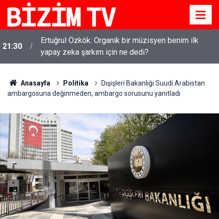
Ertuğrul Özkök: Organik bir müzisyen benim ilk
21:30
yapay zeka şarkım için ne dedi?
Anasayfa
Politika
Dışişleri Bakanlığı Suudi Arabistan
ambargosuna değinmeden, ambargo sorusunu yanıtladı