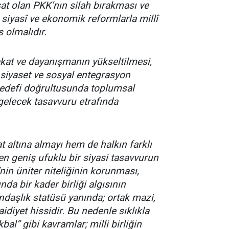
rsat olan PKK’nın silah bırakması ve
siyasî ve ekonomik reformlarla millî
s olmalıdır.
kat ve dayanışmanın yükseltilmesi,
siyaset ve sosyal entegrasyon
 hedefi doğrultusunda toplumsal
 gelecek tasavvuru etrafında
t altına almayı hem de halkın farklı
en geniş ufuklu bir siyasi tasavvurun
nin üniter niteliğinin korunması,
da bir kader birliği algısının
tandaşlık statüsü yanında; ortak mazi,
idiyet hissidir. Bu nedenle sıklıkla
al” gibi kavramlar; milli birliğin