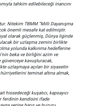
lımıyla tahkim edilebileceği inancını
tur. Nitekim TBMM “Milli Dayanışma
ok önemli mesafe kat edilmiştir.
al olarak güçlenmiş, Dünya liginde
lacak bir uzlaşma zemini birlikte
 olma yolunda kalkınma hedeflerine
’nin beka ve birliğini azim ve
le güvenceye kavuşturacak,
ikte uzlaşmaya açılan bir siyasetin
ürriyetlerini teminat altına almak,
ait hissedeceği kuşatıcı, kapsayıcı
 ferdinin kendisini ifade
kavga yerine barış ve huzuru