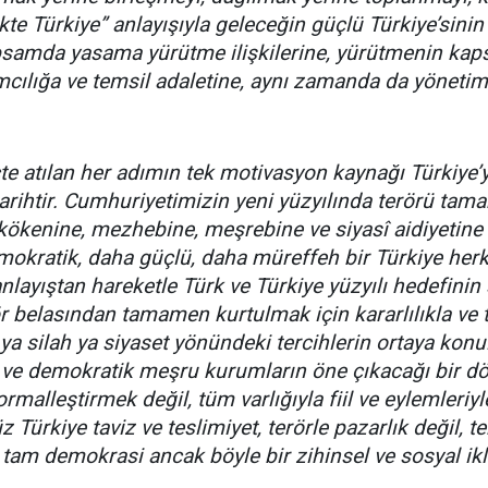
ikte Türkiye” anlayışıyla geleceğin güçlü Türkiye’sin
samda yasama yürütme ilişkilerine, yürütmenin kapsa
lımcılığa ve temsil adaletine, aynı zamanda da yönet
e atılan her adımın tek motivasyon kaynağı Türkiye’yi
rihtir. Cumhuriyetimizin yeni yüzyılında terörü tamam
 kökenine, mezhebine, meşrebine ve siyasî aidiyetin
mokratik, daha güçlü, daha müreffeh bir Türkiye her
anlayıştan hareketle Türk ve Türkiye yüzyılı hedefinin 
ör belasından tamamen kurtulmak için kararlılıkla ve ti
ya silah ya siyaset yönündeki tercihlerin ortaya konu
n ve demokratik meşru kurumların öne çıkacağı bir dö
rmalleştirmek değil, tüm varlığıyla fiil ve eylemleriy
z Türkiye taviz ve teslimiyet, terörle pazarlık değil, t
tam demokrasi ancak böyle bir zihinsel ve sosyal ikli