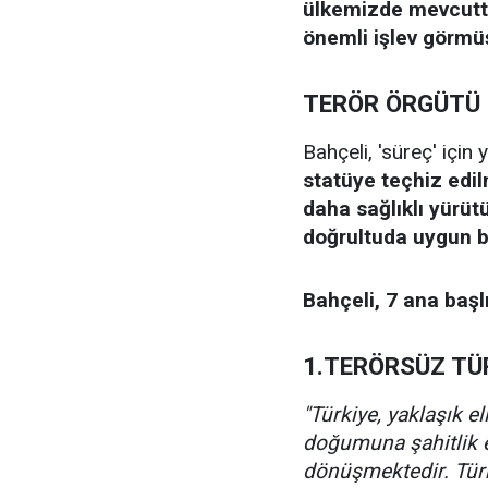
ülkemizde mevcutt
önemli işlev görmü
TERÖR ÖRGÜTÜ 
Bahçeli, 'süreç' için
statüye teçhiz edil
daha sağlıklı yürüt
doğrultuda uygun bir
Bahçeli, 7 ana başlı
1.TERÖRSÜZ TÜ
"Türkiye, yaklaşık e
doğumuna şahitlik e
dönüşmektedir. Türk