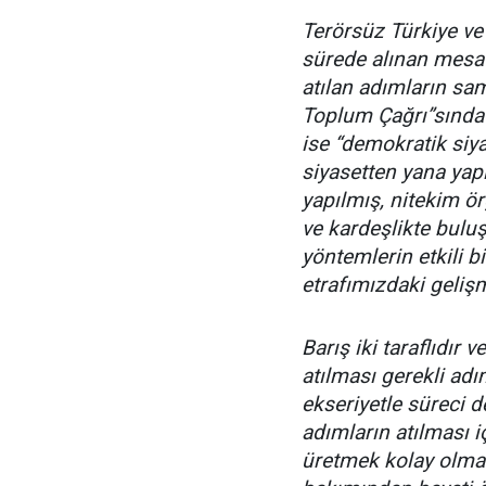
Terörsüz Türkiye ve 
sürede alınan mesa
atılan adımların sa
Toplum Çağrı”sında 
ise “demokratik siya
siyasetten yana yapı
yapılmış, nitekim ör
ve kardeşlikte bulu
yöntemlerin etkili 
etrafımızdaki gelişm
Barış iki taraflıdır
atılması gerekli ad
ekseriyetle süreci 
adımların atılması 
üretmek kolay olma