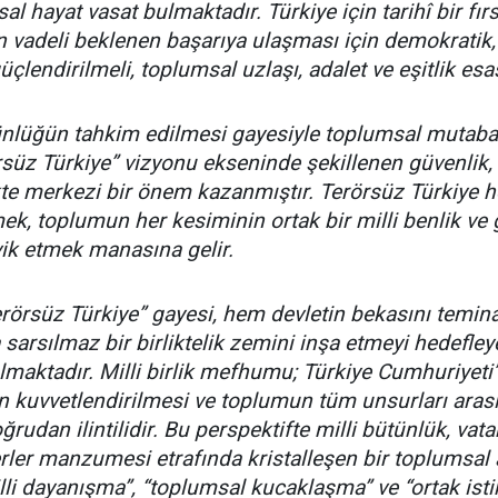
sal hayat vasat bulmaktadır. Türkiye için tarihî bir fı
n vadeli beklenen başarıya ulaşması için demokratik, 
üçlendirilmeli, toplumsal uzlaşı, adalet ve eşitlik esa
tünlüğün tahkim edilmesi gayesiyle toplumsal mutaba
üz Türkiye” vizyonu ekseninde şekillenen güvenlik, 
likte merkezi bir önem kazanmıştır. Terörsüz Türkiye
mek, toplumun her kesiminin ortak bir milli benlik ve
ik etmek manasına gelir.
erörsüz Türkiye” gayesi, hem devletin bekasını temina
sarsılmaz bir birliktelik zemini inşa etmeyi hedefley
maktadır. Milli birlik mefhumu; Türkiye Cumhuriyeti’
in kuvvetlendirilmesi ve toplumun tüm unsurları arasın
oğrudan ilintilidir. Bu perspektifte milli bütünlük, va
erler manzumesi etrafında kristalleşen bir toplumsal a
li dayanışma”, “toplumsal kucaklaşma” ve “ortak istikb