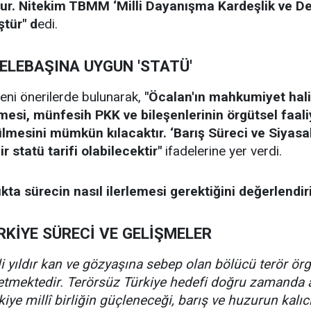
ur. Nitekim TBMM ‘Milli Dayanışma Kardeşlik ve D
ştür" d
edi.
ELEBAŞINA UYGUN 'STATÜ'
 yeni önerilerde bulunarak,
"Öcalan'ın mahkumiyet hali
mesi, münfesih PKK ve bileşenlerinin örgütsel faali
ülmesini mümkün kılacaktır. ‘Barış Süreci ve Siyas
 statü tarifi olabilecektir"
ifadelerine yer verdi.
kta sürecin nasıl ilerlemesi gerektiğini değerlendir
RKİYE SÜRECİ VE GELİŞMELER
lli yıldır kan ve gözyaşına sebep olan bölücü terör ör
tmektedir. Terörsüz Türkiye hedefi doğru zamanda a
iye millî birliğin güçleneceği, barış ve huzurun kalı