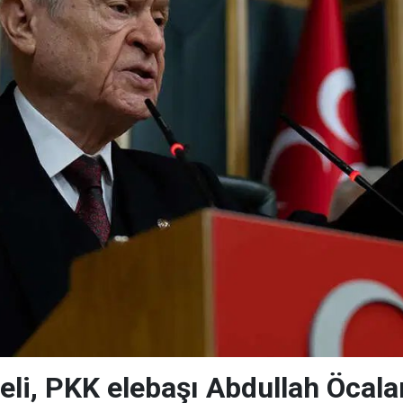
li, PKK elebaşı Abdullah Öcalan