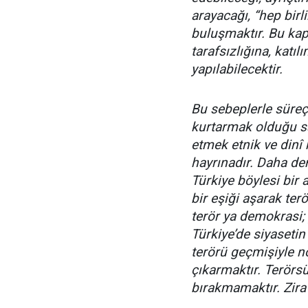
arayacağı, “hep birl
buluşmaktır. Bu kap
tarafsızlığına, katı
yapılabilecektir.
Bu sebeplerle süreçt
kurtarmak olduğu sa
etmek etnik ve dinî
hayrınadır. Daha de
Türkiye böylesi bir 
bir eşiği aşarak ter
terör ya demokrasi; 
Türkiye’de siyaseti
terörü geçmişiyle no
çıkarmaktır. Terörsü
bırakmamaktır. Zira 