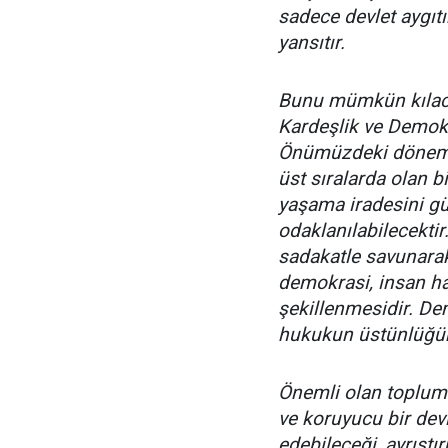
sadece devlet aygıtı
yansıtır.
Bunu mümkün kılaca
Kardeşlik ve Demokr
Önümüzdeki dönemde
üst sıralarda olan 
yaşama iradesini gü
odaklanılabilecektir
sadakatle savunarak
demokrasi, insan hak
şekillenmesidir. Dem
hukukun üstünlüğünü
Önemli olan toplumun
ve koruyucu bir devl
edebileceği, ayrışt