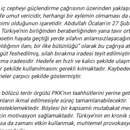
iç cepheyi güçlendirme çağrısının üzerinden yaklaşık 
fe umut vericidir, herhangi bir eylemin olmaması d
mimi olduğunun işaretidir. Abdullah Öcalan’ın 27 Şu
Türkiye’nin birliğinden beraberliğinden yana tavır o
setin hayata geçtiği yerde silahın anlamsızlaşacağın
ldığının ilanı, bir ilke bütünlüğü” olarak bu çağrıya a
güt feshedilmiş, silah bırakma iradesi teyit edilmiştir
şma iradesidir. Hedefe en hızlı ve kalıcı şekilde ula
bir şekilde kullanılmasını gerekli kılmaktadır. Kaybe
eler çarpıcı şekilde göstermiştir.
 ve bölücü terör örgütü PKK’nın taahhütlerini yerine g
ımların ikmal edilmesiyle süreç tamamlanabilecektir. 
desteklemektedir. Böylesi bir kapsamlı mutabakat me
için motivasyon sağlamaktadır. Türkiye’nin en kroni
sa da zamanı etkin kullanmak, muhtemel provokasyo