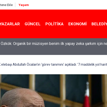
itene Ekle
Yaşam
YAZARLAR
GÜNCEL
POLITIKA
EKONOMI
BELEDI
maşırlar ortaya serildi... ROK itirafçı mı oldu? Fatih Altaylı'dan bo
 elebaşı Abdullah Öcalan'ın 'görev tanımını' açıkladı: '7 maddelik yol hari