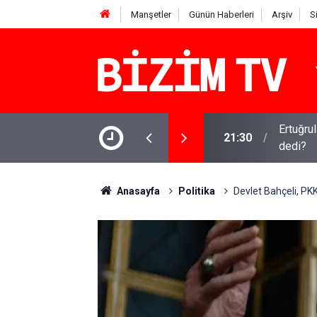
Manşetler
Günün Haberleri
Arşiv
S
isyen benim ilk yapay zeka şarkım için ne
Kirli ça
16:11
iddia
Anasayfa
Politika
Devlet Bahçeli, PKK