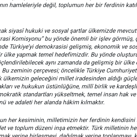
nın hamleleriyle değil, toplumun her bir ferdinin katı
k siyasî hukuki ve sosyal şartlar ülkemizde mevcut
asi Komisyonu” bu yönde önemli bir işlev görmüş, ç
 Türkiye’yi demokrasisi gelişmiş, ekonomik ve sosy
bir ülke yapmak temel hedefimizdir. Bu yönde oluşturu
çlendirilebilecek aynı zamanda da gelişmiş bir ülke
. Bu zeminin çerçevesi; öncelikle Türkiye Cumhuriyeti
 ülkemizin geleceğini millet iradesinden aldığı güç
ları ve hukukun üstünlüğüne, millî birlik ve kardeşl
okratik standartları yükseltmek, temel insan hak ve h
 ve adaleti her alanda hâkim kılmaktır.
 her kesiminin, milletimizin her ferdinin kendisini 
et ve toplum düzeni inşa etmektir. Türk milletinin her
ırmak yerine birleşmeyi, dağılmak yerine toplanmayı, 