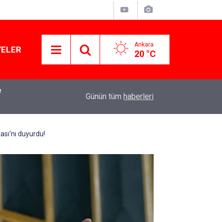
Ankara
YELER
20 °C
mba
15:13
Özgür Özel'den Le Monde'a çarpıcı yazı: 'Bu sürec
Günün tüm
haberleri
tası'nı duyurdu!