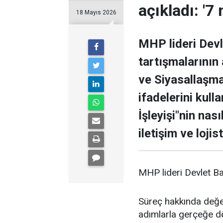
açıkladı: '7
18 Mayıs 2026
MHP lideri Devl
tartışmalarının
ve Siyasallaşma
ifadelerini kul
İşleyişi"nin nas
iletişim ve loji
MHP lideri Devlet Ba
Süreç hakkında değ
adımlarla gerçeğe d