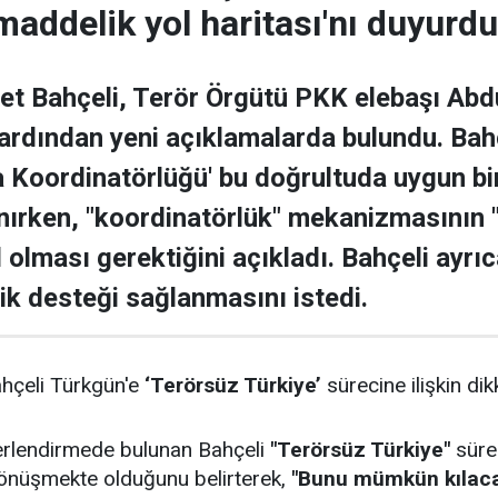
 maddelik yol haritası'nı duyurdu
et Bahçeli, Terör Örgütü PKK elebaşı Abdu
 ardından yeni açıklamalarda bulundu. Bahç
 Koordinatörlüğü' bu doğrultuda uygun bir s
lanırken, "koordinatörlük" mekanizmasını
ıl olması gerektiğini açıkladı. Bahçeli ayrı
stik desteği sağlanmasını istedi.
hçeli Türkgün'e
‘Terörsüz Türkiye’
sürecine ilişkin di
erlendirmede bulunan Bahçeli
"Terörsüz Türkiye"
süre
önüşmekte olduğunu belirterek,
"Bunu mümkün kılacak 