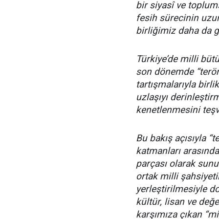
bir siyasî ve toplum
fesih sürecinin uzu
birliğimiz daha da g
Türkiye’de milli bü
son dönemde “terörs
tartışmalarıyla bir
uzlaşıyı derinleştir
kenetlenmesini teşv
Bu bakış açısıyla “t
katmanları arasında 
parçası olarak sunul
ortak milli şahsiyet
yerleştirilmesiyle d
kültür, lisan ve değ
karşımıza çıkan “mil