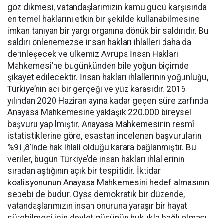
göz dikmesi, vatandaşlarımızın kamu gücü karşısında
en temel haklarını etkin bir şekilde kullanabilmesine
imkan tanıyan bir yargı organına dönük bir saldırıdır. Bu
saldırı önlenemezse insan hakları ihlalleri daha da
derinleşecek ve ülkemiz Avrupa İnsan Hakları
Mahkemesi’ne bugünkünden bile yoğun biçimde
şikayet edilecektir. İnsan hakları ihlallerinin yoğunluğu,
Türkiye’nin acı bir gerçeği ve yüz karasıdır. 2016
yılından 2020 Haziran ayına kadar geçen süre zarfında
Anayasa Mahkemesine yaklaşık 220.000 bireysel
başvuru yapılmıştır. Anayasa Mahkemesinin resmî
istatistiklerine göre, esastan incelenen başvuruların
%91,8’inde hak ihlali olduğu karara bağlanmıştır. Bu
veriler, bugün Türkiye’de insan hakları ihlallerinin
sıradanlaştığının açık bir tespitidir. İktidar
koalisyonunun Anayasa Mahkemesini hedef almasının
sebebi de budur. Oysa demokratik bir düzende,
vatandaşlarımızın insan onuruna yaraşır bir hayat
sürebilmesi için devlet gücünün hukukla bağlı olması