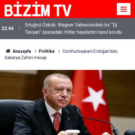
Ertuğrul Özkök: Wagner Sahnesindeki bir “Dj
22:44
Tavşan” operadaki Hitler hayaletini nasıl kovdu
Anasayfa
Politika
Cumhurbaşkanı Erdoğan'dan,
Sakarya Zaferi mesajı