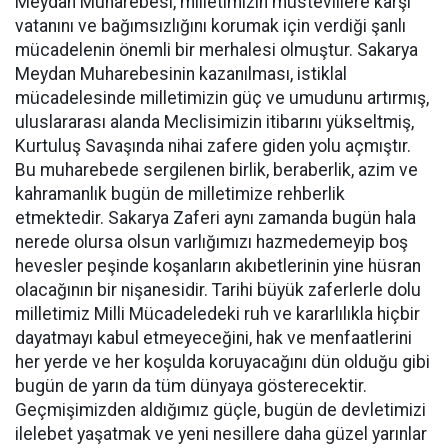
Meydan Muharebesi, milletimizin müstevlilere karşı
vatanını ve bağımsızlığını korumak için verdiği şanlı
mücadelenin önemli bir merhalesi olmuştur. Sakarya
Meydan Muharebesinin kazanılması, istiklal
mücadelesinde milletimizin güç ve umudunu artırmış,
uluslararası alanda Meclisimizin itibarını yükseltmiş,
Kurtuluş Savaşında nihai zafere giden yolu açmıştır.
Bu muharebede sergilenen birlik, beraberlik, azim ve
kahramanlık bugün de milletimize rehberlik
etmektedir. Sakarya Zaferi aynı zamanda bugün hala
nerede olursa olsun varlığımızı hazmedemeyip boş
hevesler peşinde koşanların akıbetlerinin yine hüsran
olacağının bir nişanesidir. Tarihi büyük zaferlerle dolu
milletimiz Milli Mücadeledeki ruh ve kararlılıkla hiçbir
dayatmayı kabul etmeyeceğini, hak ve menfaatlerini
her yerde ve her koşulda koruyacağını dün olduğu gibi
bugün de yarın da tüm dünyaya gösterecektir.
Geçmişimizden aldığımız güçle, bugün de devletimizi
ilelebet yaşatmak ve yeni nesillere daha güzel yarınlar