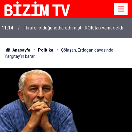
11:10
Yusuf Tekin açıkladı: YKS değişecek mi?
Anasayfa
Politika
Çölaşan, Erdoğan davasında
Yargıtay'ın kararı