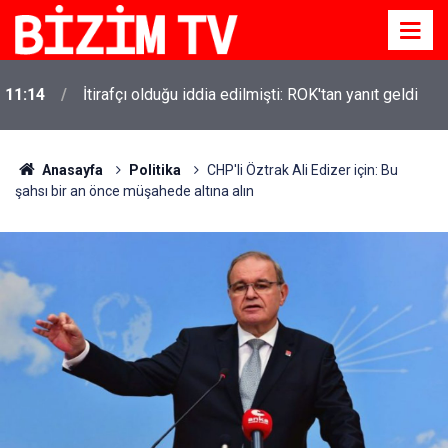
11:14
İtirafçı olduğu iddia edilmişti: ROK'tan yanıt geldi
11:10
Yusuf Tekin açıkladı: YKS değişecek mi?
Anasayfa
Politika
CHP'li Öztrak Ali Edizer için: Bu
şahsı bir an önce müşahede altına alın