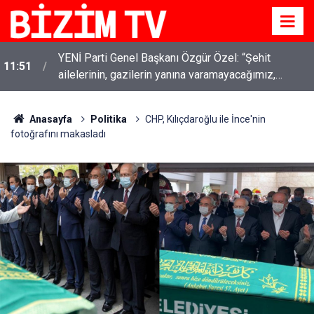
YENİ Parti Genel Başkanı Özgür Özel: “Şehit
11:51
ailelerinin, gazilerin yanına varamayacağımız,
gözüne bakamayacağımız işlerin içinde olmayız”
Anasayfa
Politika
CHP, Kılıçdaroğlu ile İnce'nin
fotoğrafını makasladı