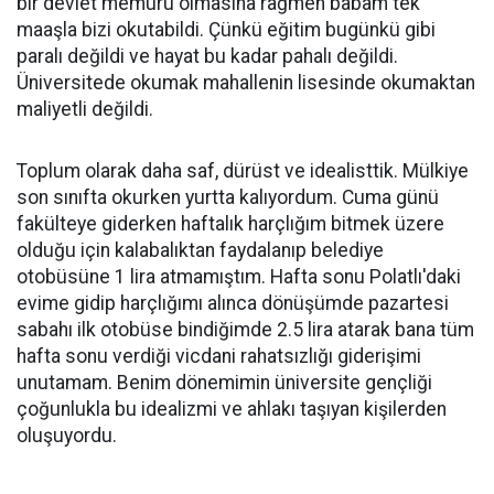
bir devlet memuru olmasına rağmen babam tek
maaşla bizi okutabildi. Çünkü eğitim bugünkü gibi
paralı değildi ve hayat bu kadar pahalı değildi.
Üniversitede okumak mahallenin lisesinde okumaktan
maliyetli değildi.
Toplum olarak daha saf, dürüst ve idealisttik. Mülkiye
son sınıfta okurken yurtta kalıyordum. Cuma günü
fakülteye giderken haftalık harçlığım bitmek üzere
olduğu için kalabalıktan faydalanıp belediye
otobüsüne 1 lira atmamıştım. Hafta sonu Polatlı'daki
evime gidip harçlığımı alınca dönüşümde pazartesi
sabahı ilk otobüse bindiğimde 2.5 lira atarak bana tüm
hafta sonu verdiği vicdani rahatsızlığı giderişimi
unutamam. Benim dönemimin üniversite gençliği
çoğunlukla bu idealizmi ve ahlakı taşıyan kişilerden
oluşuyordu.