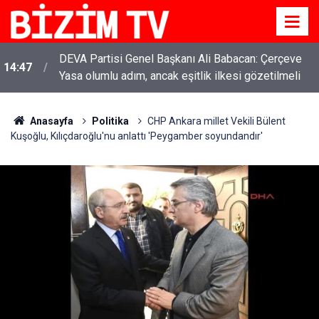
YENİ Parti Genel Başkanı Özgür Özel: “Şehit
11:51
ailelerinin, gazilerin yanına varamayacağımız,
gözüne bakamayacağımız işlerin içinde olmayız”
Anasayfa
Politika
CHP Ankara millet Vekili Bülent
Kuşoğlu, Kılıçdaroğlu'nu anlattı 'Peygamber soyundandır'