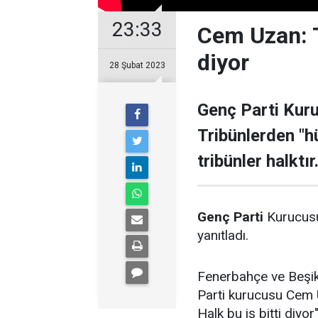
23:33
Cem Uzan: Tr
diyor
28 Şubat 2023
Genç Parti Kuru
Tribünlerden "hü
tribünler halktır
Genç Parti
Kurucu
yanıtladı.
Fenerbahçe ve Beşikt
Parti kurucusu Cem U
Halk bu iş bitti diyor