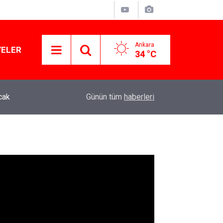
Ankara
YELER
34 °C
cak
34 yıl sonra ikiz çocuk sahibi olmuşlardı: Abdu
10:27
Günün tüm
haberleri
ailesine ziyaret