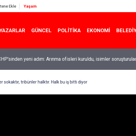
itene Ekle
Yaşam
YAZARLAR
GÜNCEL
POLITIKA
EKONOMI
BELEDI
CHP'sinden yeni adım: Arınma ofisleri kuruldu, isimler soruşturula
n UFO dosyalarını açmaya devam ediyor: Ortadoğu vakaları...
sokaktır, tribünler halktır. Halk bu iş bitti diyor