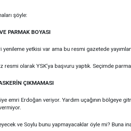
aları şöyle:
 VE PARMAK BOYASI
ri yenileme yetkisi var ama bu resmi gazetede yayımla
biz resmi olarak YSK’ya başvuru yaptık. Seçimde parma
ASKERİN ÇIKMAMASI
iye emri Erdoğan veriyor. Yardım uçağının bölgeye gi
vermiyor.
teyecek ve Soylu bunu yapmayacaklar öyle mi? Buna ina