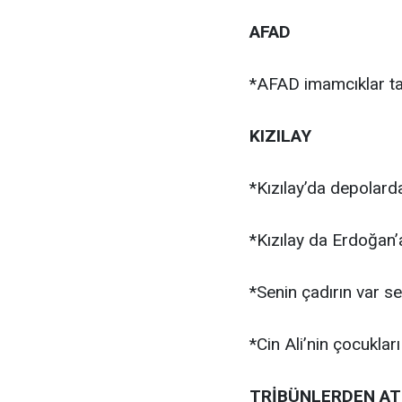
AFAD
*AFAD imamcıklar tara
KIZILAY
*Kızılay’da depolard
*Kızılay da Erdoğan’a
*Senin çadırın var 
*Cin Ali’nin çocukları
TRİBÜNLERDEN ATI