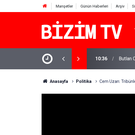
Manşetler
Günün Haberleri
Arşiv
S
10:36
Butlan 
10:30
Pentago
Anasayfa
Politika
Cem Uzan: Tribünler 