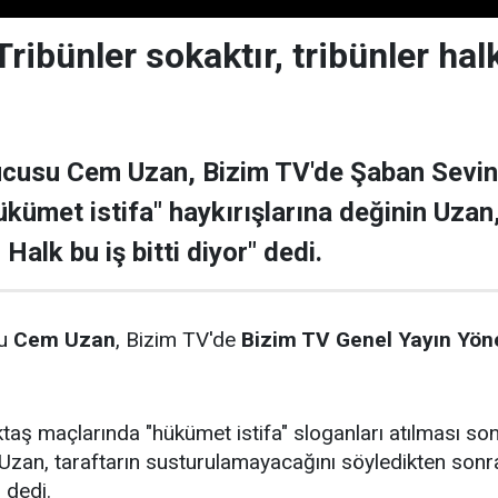
ibünler sokaktır, tribünler halkt
cusu Cem Uzan, Bizim TV'de Şaban Sevinç'i
kümet istifa" haykırışlarına değinin Uzan,
. Halk bu iş bitti diyor" dedi.
su
Cem Uzan
, Bizim TV'de
Bizim TV Genel Yayın Yö
aş maçlarında "hükümet istifa" sloganları atılması so
zan, taraftarın susturulamayacağını söyledikten sonra "T
" dedi.