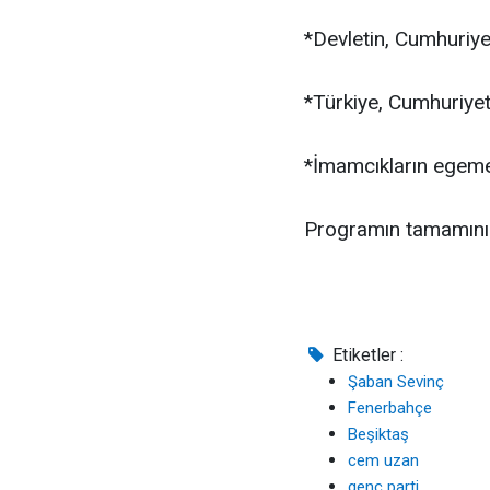
*Devletin, Cumhuriye
*Türkiye, Cumhuriyet
*İmamcıkların egeme
Programın tamamını 
Etiketler :
Şaban Sevinç
Fenerbahçe
Beşiktaş
cem uzan
genç parti