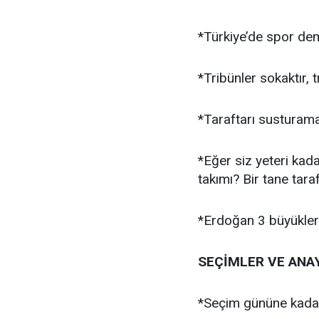
*Türkiye’de spor dem
*Tribünler sokaktır, tr
*Taraftarı susturamaz
*Eğer siz yeteri kad
takımı? Bir tane taraf
*Erdoğan 3 büyükleri
SEÇİMLER VE ANA
*Seçim gününe kadar 