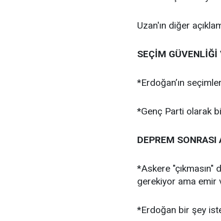
Uzan'ın diğer açıklam
SEÇİM GÜVENLİĞİ
*Erdoğan’ın seçimle
*Genç Parti olarak 
DEPREM SONRASI 
*Askere "çıkmasın" d
gerekiyor ama emir 
*Erdoğan bir şey is