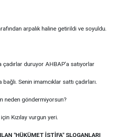
fından arpalık haline getirildi ve soyuldu.
a çadırlar duruyor AHBAP’a satıyorlar
 bağlı. Senin imamcıklar sattı çadırları.
sen neden göndermiyorsun?
 için Kızılay vurgun yeri.
LAN "HÜKÜMET İSTİFA" SLOGANLARI