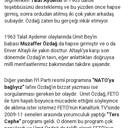
teğmenken
Talat Aydemir
’in 1963 darbe
teşebbüsünü desteklemiş ve bu yüzden önce hapse
girmiş, sonra ordudan atılmış iki çok yakın arkadaş
subaydır. Özdağ zaten bu gerçeği inkâr etmiyor.
1963 Talat Aydemir olaylarında Ümit Bey’in
babası
Muzaffer Özdağ
da hapse girmiştir ve o da
Enver Altaylı ile yakın dosttur. Altaylı’ya karşı son
dönemde Özdağ’ın tavrı, eğer anlattıkları doğruysa
millî menfaatlerimiz bakımından takdire şayandır.
Diğer yandan İYİ Parti resmî programına
“NATO’ya
bağlıyız”
lafını Özdağ’ın bizzat yazması ise
sorgulanması gereken bir olaydır. Ümit Özdağ, FETÖ
ile tüm hayatı boyunca mücadele ettiğini söyleyince
de aklıma ister istemez FETÖ’nün Kanaltürk TV’sinde
2009-11 seneleri arasında yorumculuk yaptığı
“Ters
Cephe”
programı geldi. O dönem bu program çok