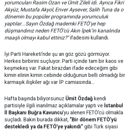
yorumcuları Rasim Ozan ve Ümit Zileli idi. Ayrıca Fikri
Akyüz, Mustafa Akyol, Enver Aysever, Salih Tuna da o
dönemin bu popüler programında yorumculuk
yaptılar...Sayın Özdağ mademki FETÖ’ye hep
düşmandınız neden FETÖ’cü Akın İpek’in kanalında
maaşlı olmayı kabul ettiniz?"
ifadesini kullandı.
İyi Parti Hareketi’nde şu an göz gözü görmüyor.
Herkes birbirini suçluyor. Parti içinde tam bir kaos ve
keşmekeş var. Fakat birazdan ifade edeceğim gibi
kimin elinin kimin cebinde olduğunun belli olmadığı bir
karmaşık ilişkiler ağı var İP camiasında...
Hafta başında biliyorsunuz
Ümit Özdağ
kendi
partisiyle ilgili inanılmaz açıklamalar yaptı ve
İstanbul
İl Başkanı Buğra Kavuncu
’yu alenen FETÖ’cü olmakla
suçladı. Bakın burada dikkat,
“Bir dönem FETÖ’yü
destekledi ya da FETÖ’ye yakındı”
gibi Türk siyasi