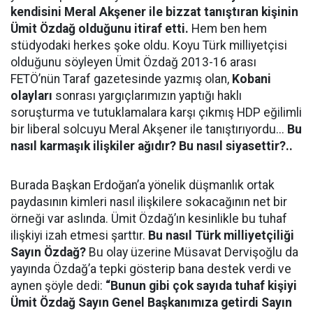
kendisini Meral Akşener ile bizzat tanıştıran kişinin
Ümit Özdağ olduğunu itiraf etti.
Hem ben hem
stüdyodaki herkes şoke oldu. Koyu Türk milliyetçisi
olduğunu söyleyen Ümit Özdağ 2013-16 arası
FETÖ’nün Taraf gazetesinde yazmış olan,
Kobani
olayları
sonrası yargıçlarımızın yaptığı haklı
soruşturma ve tutuklamalara karşı çıkmış HDP eğilimli
bir liberal solcuyu Meral Akşener ile tanıştırıyordu...
Bu
nasıl karmaşık ilişkiler ağıdır? Bu nasıl siyasettir?..
Burada Başkan Erdoğan’a yönelik düşmanlık ortak
paydasının kimleri nasıl ilişkilere sokacağının net bir
örneği var aslında. Ümit Özdağ’ın kesinlikle bu tuhaf
ilişkiyi izah etmesi şarttır.
Bu nasıl Türk milliyetçiliği
Sayın Özdağ?
Bu olay üzerine Müsavat Dervişoğlu da
yayında Özdağ’a tepki gösterip bana destek verdi ve
aynen şöyle dedi:
“Bunun gibi çok sayıda tuhaf kişiyi
Ümit Özdağ Sayın Genel Başkanımıza getirdi Sayın