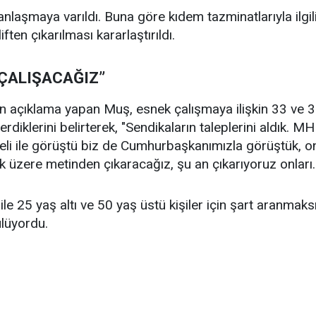
laşmaya varıldı. Buna göre kıdem tazminatlarıyla ilgil
ften çıkarılması kararlaştırıldı.
 ÇALIŞACAĞIZ”
 açıklama yapan Muş, esnek çalışmaya ilişkin 33 ve 37
erdiklerini belirterek, "Sendikaların taleplerini aldık.
li ile görüştü biz de Cumhurbaşkanımızla görüştük, onl
k üzere metinden çıkaracağız, şu an çıkarıyoruz onları.
le 25 yaş altı ve 50 yaş üstü kişiler için şart aranmaksız
lüyordu.