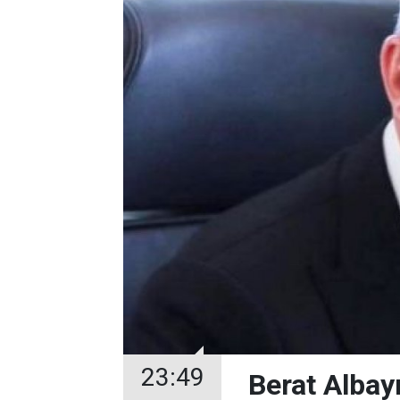
23:49
Berat Albayr