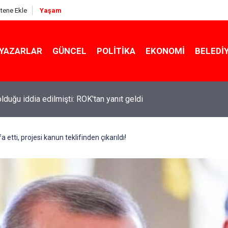
itene Ekle
Yaşam
YAZARLAR
GÜNCEL
POLITIKA
EKONOMI
BELEDI
 olduğu iddia edilmişti: ROK'tan yanıt geldi
ekin açıkladı: YKS değişecek mi?
a etti, projesi kanun teklifinden çıkarıldı!