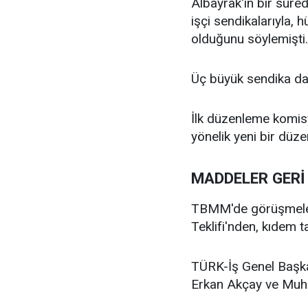
Albayrak'ın bir süre
işçi sendikalarıyla,
olduğunu söylemişti
Üç büyük sendika da 
İlk düzenleme komisy
yönelik yeni bir düze
MADDELER GERİ 
TBMM'de görüşmeleri
Teklifi'nden, kıdem ta
TÜRK-İş Genel Başk
Erkan Akçay ve Muham