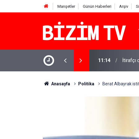
Manşetler
Günün Haberleri
Arşiv
S
11:14
İtirafçı
11:10
Yusuf T
Anasayfa
Politika
Berat Albayrak istif