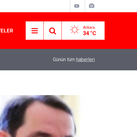
Ankara
YELER
34 °C
11:03
Lüks yok, şatafat yok: YENİ Parti kapılarını açtı
Günün tüm
haberleri