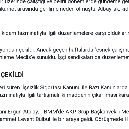
dir üzerinde çalıştığı ve belirli dönemlerde gündeme g
 hükümet arasında gerilime neden olmuştu. Albayrak, kı
.
kıdem tazminatıyla ilgili düzenlemelere karşı oldukların
ondan çekildi. Ancak geçen haftalarda "esnek çalışma"
nleme Meclis'e sunuldu. İşçi sendikaları da düzenlemeye
ÇEKİLDİ
 süren 'İşsizlik Sigortası Kanunu ile Bazı Kanunlarda
zminatıyla ilgili tartışmalı iki maddenin çıkarılması kararl
anı Ergun Atalay, TBMM'de AKP Grup Başkanvekili Me
met Levent Bülbül ile bir araya geldi. Görüşmede Hak-