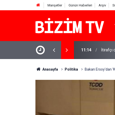
Manşetler
Günün Haberleri
Arşiv
S
11:14
İtirafçı
11:10
Yusuf T
Anasayfa
Politika
Bakan Ersoy'dan '