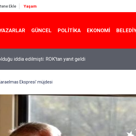
itene Ekle
Yaşam
YAZARLAR
GÜNCEL
POLITIKA
EKONOMI
BELEDI
 olduğu iddia edilmişti: ROK'tan yanıt geldi
ekin açıkladı: YKS değişecek mi?
Karaelmas Ekspresi' müjdesi