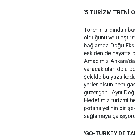
'5 TURİZM TRENİ
Törenin ardından bas
olduğunu ve Ulaştırma 
bağlamda Doğu Ekspre
eskiden de hayatta o
Amacımız Ankara'dan 
varacak olan dolu dolu
şekilde bu yaza kada
yerler olsun hem gas
güzergahı. Aynı Doğu
Hedefimiz turizmi h
potansiyelinin bir şe
sağlamaya çalışıyor
'GO-TURKEY'DE TA