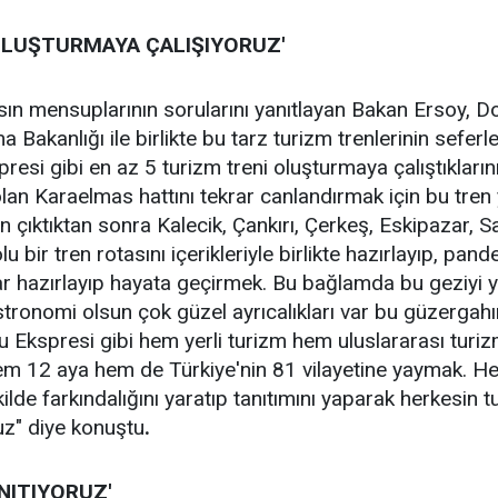
 OLUŞTURMAYA ÇALIŞIYORUZ'
ın mensuplarının sorularını yanıtlayan Bakan Ersoy, Do
Bakanlığı ile birlikte bu tarz turizm trenlerinin seferler
si gibi en az 5 turizm treni oluşturmaya çalıştıkların
lan Karaelmas hattını tekrar canlandırmak için bu tren
çıktıktan sonra Kalecik, Çankırı, Çerkeş, Eskipazar, 
 bir tren rotasını içerikleriyle birlikte hazırlayıp, pand
r hazırlayıp hayata geçirmek. Bu bağlamda bu geziyi y
tronomi olsun çok güzel ayrıcalıkları var bu güzergahı
 Ekspresi gibi hem yerli turizm hem uluslararası turiz
em 12 aya hem de Türkiye'nin 81 vilayetine yaymak. He
kilde farkındalığını yaratıp tanıtımını yaparak herkesin
uz" diye konuştu
.
NITIYORUZ'