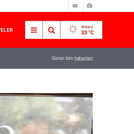
Ankara
YELER
33 °C
11:03
Lüks yok, şatafat yok: YENİ Parti kapılarını açtı
Günün tüm
haberleri