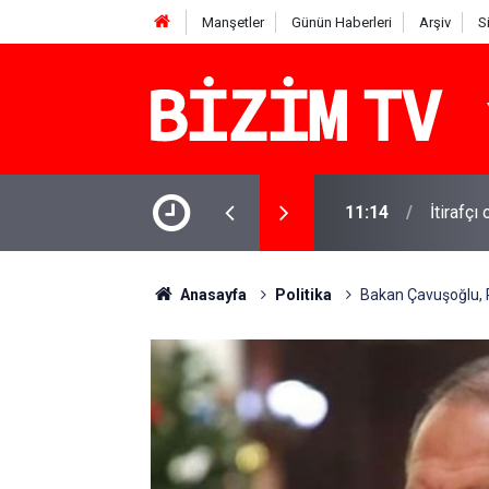
Manşetler
Günün Haberleri
Arşiv
S
şındaki Miraç yaşamını yitirdi: Komşusu
11:14
İtirafçı
Anasayfa
Politika
Bakan Çavuşoğlu, R