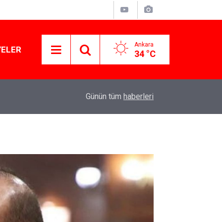
Ankara
YELER
34 °C
11:10
Yusuf Tekin açıkladı: YKS değişecek mi?
Günün tüm
haberleri