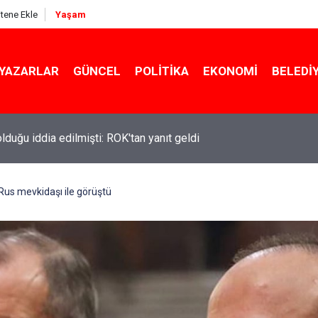
itene Ekle
Yaşam
YAZARLAR
GÜNCEL
POLITIKA
EKONOMI
BELEDI
 olduğu iddia edilmişti: ROK'tan yanıt geldi
us mevkidaşı ile görüştü