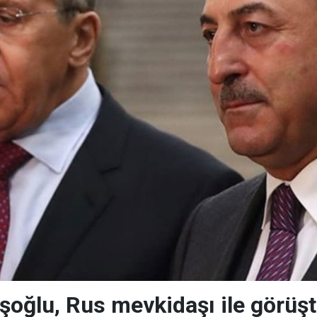
oğlu, Rus mevkidaşı ile görüş