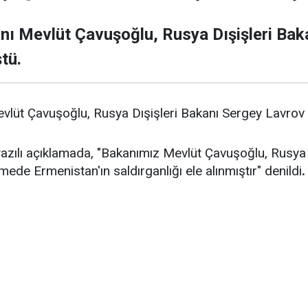
ı Mevlüt Çavuşoğlu, Rusya Dışişleri Baka
tü.
lüt Çavuşoğlu, Rusya Dışişleri Bakanı Sergey Lavrov 
yazılı açıklamada, "Bakanımız Mevlüt Çavuşoğlu, Rusya 
de Ermenistan'ın saldırganlığı ele alınmıştır" denildi
.