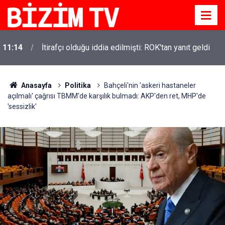
11:14
İtirafçı olduğu iddia edilmişti: ROK'tan yanıt geldi
11:10
Yusuf Tekin açıkladı: YKS değişecek mi?
Anasayfa
Politika
Bahçeli'nin 'askeri hastaneler
açılmalı' çağrısı TBMM'de karşılık bulmadı: AKP'den ret, MHP'de
'sessizlik'