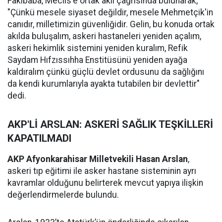
Fakıbaba, Meclis'e ortak akıl çağrısında bulunarak,
"Çünkü mesele siyaset değildir, mesele Mehmetçik'in
canıdır, milletimizin güvenliğidir. Gelin, bu konuda ortak
akılda buluşalım, askeri hastaneleri yeniden açalım,
askeri hekimlik sistemini yeniden kuralım, Refik
Saydam Hıfzıssıhha Enstitüsünü yeniden ayağa
kaldıralım çünkü güçlü devlet ordusunu da sağlığını
da kendi kurumlarıyla ayakta tutabilen bir devlettir"
dedi.
AKP'Lİ ARSLAN: ASKERİ SAĞLIK TEŞKİLLERİ
KAPATILMADI
AKP Afyonkarahisar Milletvekili Hasan Arslan
,
askeri tıp eğitimi ile asker hastane sisteminin ayrı
kavramlar olduğunu belirterek mevcut yapıya ilişkin
değerlendirmelerde bulundu.