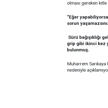
olması gereken kitle 
“Eğer yapabiliyorsan
sorun yaşamazsın
Sürü bağışıklığı gel
grip gibi ikinci ke
bulunmuş.
Muharrem Sarıkaya bu
nedeniyle açıklamıyo