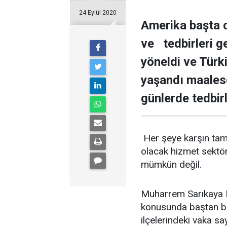
24 Eylül 2020
Amerika başta o
ve tedbirleri g
yöneldi ve Türk
yaşandı maalese
günlerde tedbir
Her şeye karşın tam 
olacak hizmet sektö
mümkün değil.
Muharrem Sarıkaya H
konusunda baştan bu 
ilçelerindeki vaka sa