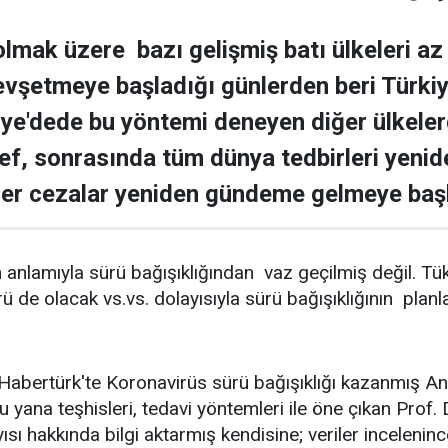
lmak üzere bazı gelişmiş batı ülkeleri az
evşetmeye başladığı günlerden beri Türkiye
iye'dede bu yöntemi deneyen diğer ülkeler
f, sonrasında tüm dünya tedbirleri yenide
ler cezalar yeniden gündeme gelmeye baş
anlamıyla sürü bağışıklığından vaz geçilmiş değil. Tük
rü de olacak vs.vs. dolayısıyla sürü bağışıklığının p
abertürk'te Koronavirüs sürü bağışıklığı kazanmış An
yana teşhisleri, tedavi yöntemleri ile öne çıkan Prof. 
yısı hakkında bilgi aktarmış kendisine; veriler incelenin