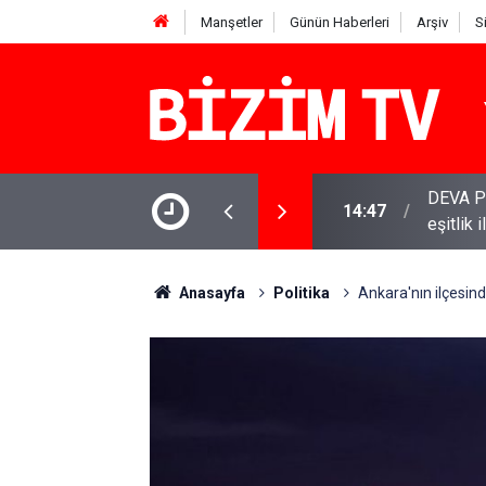
Manşetler
Günün Haberleri
Arşiv
S
DEVA Pa
14:47
eşitlik 
YENİ Par
11:51
varamay
Anasayfa
Politika
Ankara'nın ilçesind