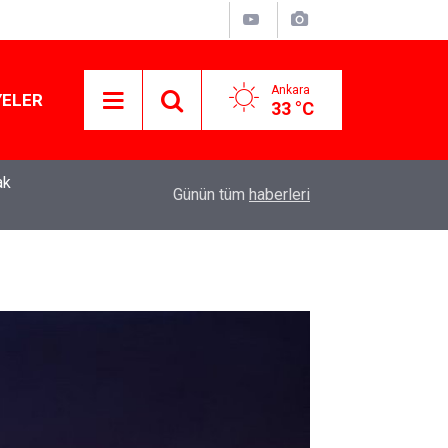
Ankara
YELER
33 °C
ak
Murat Ağırel'den çarpıcı kulis bilgisi: AKP'nin y
11:41
Günün tüm
haberleri
operasyon geliyor!