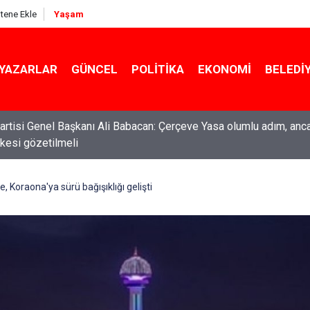
itene Ekle
Yaşam
YAZARLAR
GÜNCEL
POLITIKA
EKONOMI
BELEDI
rtisi Genel Başkanı Ali Babacan: Çerçeve Yasa olumlu adım, anc
ilkesi gözetilmeli
ti Genel Başkanı Özgür Özel: “Şehit ailelerinin, gazilerin yanına
acağımız, gözüne bakamayacağımız işlerin içinde olmayız”
e, Koraona'ya sürü bağışıklığı gelişti