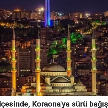
lçesinde, Koraona'ya sürü bağışı