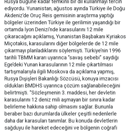
Rusya bugüne kadar temkinli bir dil kullanmayı tercih
ediyordu. Yunanistan, ağustos ayında Türkiye ile Doğu
Akdeniz’de Oruç Reis gemisinin araştırma yaptığı
bölgeler üzerinden Türkiye ile gerilimin yaşandığı bir
ortamda İyon Denizi’nde karasularını 12 mile
çıkaracağını açıklamış, Yunanistan Başbakanı Kyriakos
Miçotakis, karasularını diğer bölgelerde de 12 mile
çıkarmayı planladıklarını söylemişti. Türkiye’nin 1996
tarihli TBMM kararı uyarınca “savaş sebebi” saydığı
Ege’deki Yunan karasularının 12 mile çıkartılması
tartışmalarıyla ilgili Moskova da açıklama yapmış,
Rusya Dışişleri Bakanlığı Sözcüsü, konuya imzacısı
oldukları BMDHS uyarınca çözüm sağlanabileceğini
belirtmişti. “Sözleşmenin 3. maddesi, her devletin
karasularını 12 deniz mili aşmayan bir sınıra kadar
belirleme hakkına sahip olmasını sağlar. Bununla
beraber bazı durumlarda ülkeler çeşitli nedenlerle
daha dar karasuları tanımlar. Bu konuda devletlerin
sağduyu ile hareket edeceğini ve bölgenin coğrafi