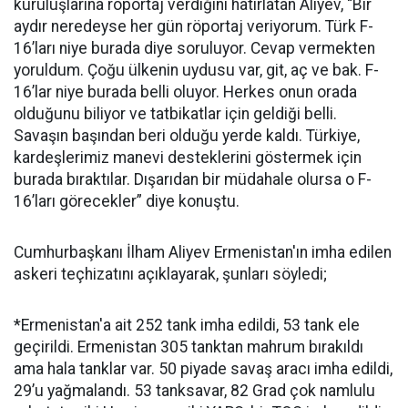
kuruluşlarına röportaj verdiğini hatırlatan Aliyev, “Bir
aydır neredeyse her gün röportaj veriyorum. Türk F-
16’ları niye burada diye soruluyor. Cevap vermekten
yoruldum. Çoğu ülkenin uydusu var, git, aç ve bak. F-
16’lar niye burada belli oluyor. Herkes onun orada
olduğunu biliyor ve tatbikatlar için geldiği belli.
Savaşın başından beri olduğu yerde kaldı. Türkiye,
kardeşlerimiz manevi desteklerini göstermek için
burada bıraktılar. Dışarıdan bir müdahale olursa o F-
16’ları görecekler” diye konuştu.
Cumhurbaşkanı İlham Aliyev Ermenistan'ın imha edilen
askeri teçhizatını açıklayarak, şunları söyledi;
*Ermenistan'a ait 252 tank imha edildi, 53 tank ele
geçirildi. Ermenistan 305 tanktan mahrum bırakıldı
ama hala tanklar var. 50 piyade savaş aracı imha edildi,
29’u yağmalandı. 53 tanksavar, 82 Grad çok namlulu