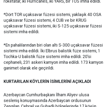
roketatar, iki Hurricanes, iki YARS, bir TOS imha edildi.
*Dört TOR uçaksavar füzesi sistemi, yaklaşık 40 OSA
uçaksavar füzesi sistemi, 4 CUB ve bir KRUG
uçaksavar füzesi sistemi, iki S-125 uçaksavar füzesi
sistemi imha edildi.
*En pahalılarından biri olan altı S-300 uçaksavar füzesi
sistemi imha edildi. İki Elbrus balistik füze sistemi, 1
Tochka-U balistik füze sistemi imha edildi. 20’si
cephaneli, 231 askeri kamyon imha edildi. 173 kamyon
ganimet olarak ele geçirildi.
KURTARILAN KÖYLERİN İSİMLERİNİ AÇIKLADI
Azerbaycan Cumhurbaşkanı İlham Aliyev ulusa
sesleniş konuşmasında Azerbaycan ordusunun
Zengilan, Cebrail ve Gubadlı bölgelerinde 17 köyün