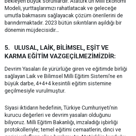
bekleyen büyük sorunlardır. Atatürk’ün Milli Ekonomi
Modeli, yurttaşlarımızı rahatlatacak ve geleceğe
umutla bakmasını sağlayacak çözüm önerilerini de
barındırmaktadır. 2023 bütün sıkıntıların aşıldığı bir
dönemin müjdecisidir…
5. ULUSAL, LAİK, BİLİMSEL, EŞİT VE
KARMA EĞİTİM VAZGEÇİLMEZİMİZDİR:
Devrim Yasaları ile yürürlüğe giren ve eğitimde birliği
sağlayan Laik ve Bilimsel Milli Eğitim Sistemi’ne en
büyük darbe, 4+4+4 kesintili eğitim sistemine
geçilmesiyle vurulmuştur.
Siyasi iktidarın hedefinin, Türkiye Cumhuriyeti’nin
kurucu değerleri ve devrim yasaları olduğunu
biliyoruz. Milli Eğitim Bakanlığı, imzaladığı işbirliği
protokolleriyle; temel eğitimi cemaatlerin, dinci ve