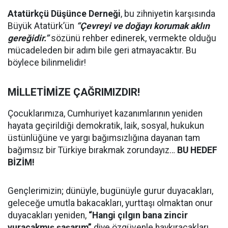
Atatürkçü Düşünce Derneği
, bu zihniyetin karşısında
Büyük Atatürk’ün
“Çevreyi ve doğayı korumak aklın
gereğidir.”
sözünü rehber edinerek, vermekte olduğu
mücadeleden bir adım bile geri atmayacaktır. Bu
böylece bilinmelidir!
MİLLETİMİZE ÇAĞRIMIZDIR!
Çocuklarımıza, Cumhuriyet kazanımlarının yeniden
hayata geçirildiği demokratik, laik, sosyal, hukukun
üstünlüğüne ve yargı bağımsızlığına dayanan tam
bağımsız bir Türkiye bırakmak zorundayız…
BU HEDEF
BİZİM!
Gençlerimizin; dünüyle, bugünüyle gurur duyacakları,
geleceğe umutla bakacakları, yurttaşı olmaktan onur
duyacakları yeniden,
“Hangi çılgın bana zincir
vuracakmış şaşarım”
diye özgüvenle haykıracakları