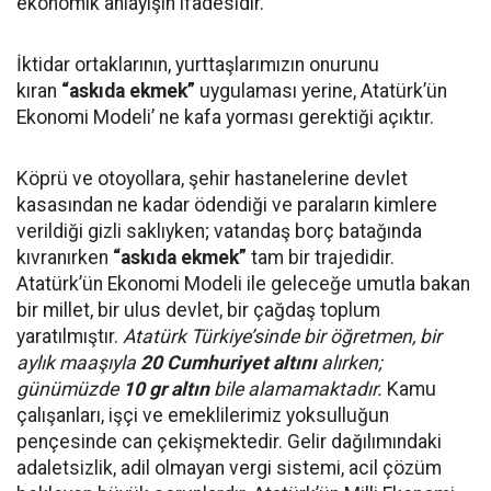
ekonomik anlayışın ifadesidir.
İktidar ortaklarının, yurttaşlarımızın onurunu
kıran
“askıda ekmek”
uygulaması yerine, Atatürk’ün
Ekonomi Modeli’ ne kafa yorması gerektiği açıktır.
Köprü ve otoyollara, şehir hastanelerine devlet
kasasından ne kadar ödendiği ve paraların kimlere
verildiği gizli saklıyken; vatandaş borç batağında
kıvranırken
“askıda ekmek”
tam bir trajedidir.
Atatürk’ün Ekonomi Modeli ile geleceğe umutla bakan
bir millet, bir ulus devlet, bir çağdaş toplum
yaratılmıştır.
Atatürk Türkiye’sinde bir öğretmen, bir
aylık maaşıyla
20 Cumhuriyet altını
alırken;
günümüzde
10 gr altın
bile alamamaktadır.
Kamu
çalışanları, işçi ve emeklilerimiz yoksulluğun
pençesinde can çekişmektedir. Gelir dağılımındaki
adaletsizlik, adil olmayan vergi sistemi, acil çözüm