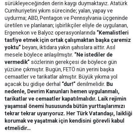
sürükleyeceğinden derin kaygı duymaktayız. Atatürk
Cumhuriyetini yıkım sürecinde; yalan, yapay ve
uydurma; ABD, Pentagon ve Pennsylvania üçgeninde
üretilen ve planlanan; işbirlikçiler eliyle de uygulanan,
Ergenekon ve Balyoz operasyonlarında
“Kemalistleri
tasfiye etmek için ortak çalışmaktan başka çaremiz
yoktu”
beyanı, iktidara yakın şahıslara aittir. Asıl
mesele böylece anlaşılmıştır.
“Ne istediler de
vermedik”
sözlerinin gerekçesi de böylece gün
yüzüne çıkmıştır. Bugün, FETÖ nün yerini başka
cemaatler ve tarikatlar almıştır. Büyük yıkıma yol
açacak bu gidişe derhal
“dur!”
denilmelidir.
Bu
nedenle, Devrim Kanunları hemen uygulanmalı,
tarikatlar ve cemaatler kapatılmalıdır. Laik rejimin
yaşamsal önemi hususunda bütün yurttaşlarımızı
tekrar tekrar uyarıyoruz. Her Türk Vatandaşı, laikliği
korumak ve yaşatmak için kendisini görevli kabul
etmelidir…