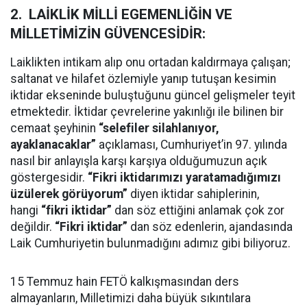
2. LAİKLİK MİLLİ EGEMENLİĞİN VE
MİLLETİMİZİN GÜVENCESİDİR:
Laiklikten intikam alıp onu ortadan kaldırmaya çalışan;
saltanat ve hilafet özlemiyle yanıp tutuşan kesimin
iktidar ekseninde buluştuğunu güncel gelişmeler teyit
etmektedir. İktidar çevrelerine yakınlığı ile bilinen bir
cemaat şeyhinin
“selefiler silahlanıyor,
ayaklanacaklar”
açıklaması, Cumhuriyet’in 97. yılında
nasıl bir anlayışla karşı karşıya olduğumuzun açık
göstergesidir.
“Fikri iktidarımızı yaratamadığımızı
üzülerek görüyorum”
diyen iktidar sahiplerinin,
hangi
“fikri iktidar”
dan söz ettiğini anlamak çok zor
değildir.
“Fikri iktidar”
dan söz edenlerin, ajandasında
Laik Cumhuriyetin bulunmadığını adımız gibi biliyoruz.
15 Temmuz hain FETÖ kalkışmasından ders
almayanların, Milletimizi daha büyük sıkıntılara