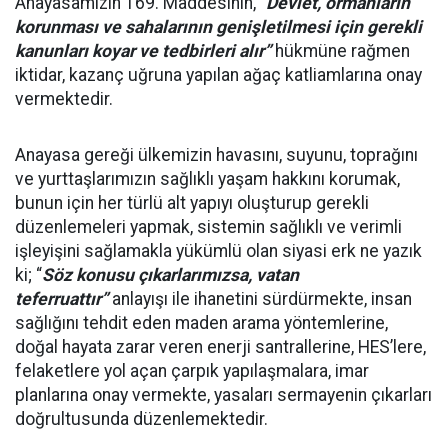
Anayasamızın 169. Maddesinin,
“
Devlet, ormanların
korunması ve sahalarının genişletilmesi için gerekli
kanunları koyar ve tedbirleri alır”
hükmüne rağmen
iktidar, kazanç uğruna yapılan ağaç katliamlarına onay
vermektedir.
Anayasa gereği ülkemizin havasını, suyunu, toprağını
ve yurttaşlarımızın sağlıklı yaşam hakkını korumak,
bunun için her türlü alt yapıyı oluşturup gerekli
düzenlemeleri yapmak, sistemin sağlıklı ve verimli
işleyişini sağlamakla yükümlü olan siyasi erk ne yazık
ki; “
Söz konusu çıkarlarımızsa, vatan
teferruattır”
anlayışı ile ihanetini sürdürmekte, insan
sağlığını tehdit eden maden arama yöntemlerine,
doğal hayata zarar veren enerji santrallerine, HES’lere,
felaketlere yol açan çarpık yapılaşmalara, imar
planlarına onay vermekte, yasaları sermayenin çıkarları
doğrultusunda düzenlemektedir.