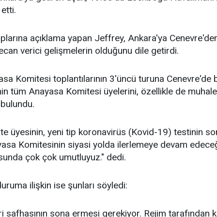
etti.
arına açıklama yapan Jeffrey, Ankara'ya Cenevre'den g
yecan verici gelişmelerin olduğunu dile getirdi.
sa Komitesi toplantılarının 3'üncü turuna Cenevre'de baş
nin tüm Anayasa Komitesi üyelerini, özellikle de muhale
 bulundu.
e üyesinin, yeni tip koronavirüs (Kovid-19) testinin so
asa Komitesinin siyasi yolda ilerlemeye devam edeceğ
unda çok çok umutluyuz." dedi.
duruma ilişkin ise şunları söyledi:
i safhasının sona ermesi gerekiyor. Rejim tarafından 