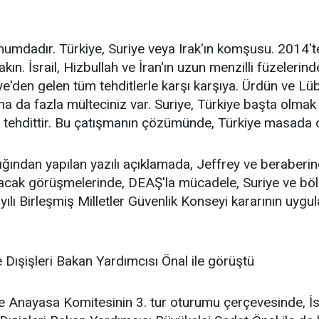
numdadır. Türkiye, Suriye veya Irak'ın komşusu. 2014'te
kın. İsrail, Hizbullah ve İran'ın uzun menzilli füzelerind
iye'den gelen tüm tehditlerle karşı karşıya. Ürdün ve Lü
aha da fazla mülteciniz var. Suriye, Türkiye başta olma
ik tehdittir. Bu çatışmanın çözümünde, Türkiye masada ol
ığından yapılan yazılı açıklamada, Jeffrey ve beraberi
ılacak görüşmelerinde, DEAŞ'la mücadele, Suriye ve bölged
yılı Birleşmiş Milletler Güvenlik Konseyi kararının uygu
e Dışişleri Bakan Yardımcısı Önal ile görüştü
e Anayasa Komitesinin 3. tur oturumu çerçevesinde, İs