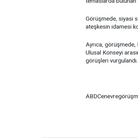
temaslarda bulunan D
Görüşmede, siyasi sü
ateşkesin idamesi ko
Ayrıca, görüşmede, F
Ulusal Konseyi arası
görüşleri vurgulandı.
ABDCenevregörüşmeS