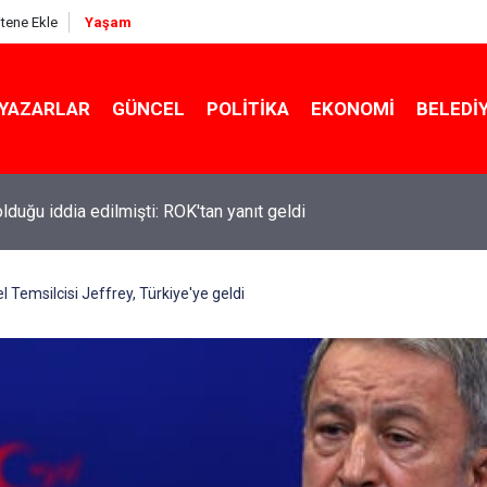
itene Ekle
Yaşam
YAZARLAR
GÜNCEL
POLITIKA
EKONOMI
BELEDI
 olduğu iddia edilmişti: ROK'tan yanıt geldi
ekin açıkladı: YKS değişecek mi?
 Temsilcisi Jeffrey, Türkiye'ye geldi