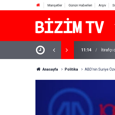
Manşetler
Günün Haberleri
Arşiv
S
11:14
İtirafçı
11:10
Yusuf T
Anasayfa
Politika
ABD'nin Suriye Özel