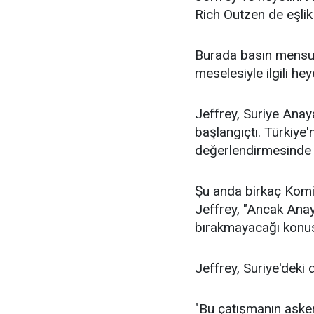
Rich Outzen de eşlik 
Burada basın mensupl
meselesiyle ilgili he
Jeffrey, Suriye Anaya
başlangıçtı. Türkiye'
değerlendirmesinde
Şu anda birkaç Komit
Jeffrey, "Ancak Anay
bırakmayacağı konus
Jeffrey, Suriye'deki 
"Bu çatışmanın asker