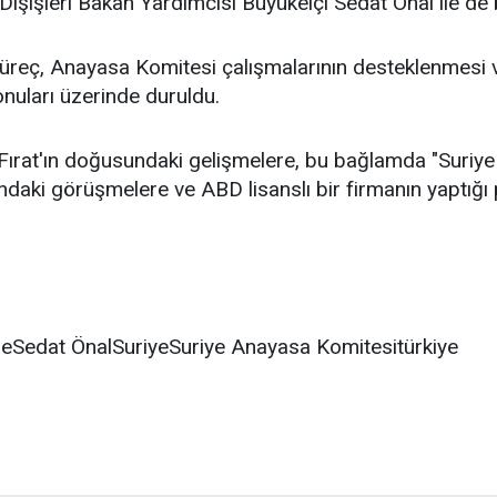
ışişleri Bakan Yardımcısı Büyükelçi Sedat Önal ile de b
reç, Anayasa Komitesi çalışmalarının desteklenmesi ve
nuları üzerinde duruldu.
ırat'ın doğusundaki gelişmelere, bu bağlamda "Suriye 
ndaki görüşmelere ve ABD lisanslı bir firmanın yaptığı p
edat ÖnalSuriyeSuriye Anayasa Komitesitürkiye