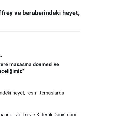
frey ve beraberindeki heyet,
"
akere masasına dönmesi ve
nceliğimiz"
ndeki heyet, resmi temaslarda
na indi. Jeffrey'e Kıdemli Danışmanı