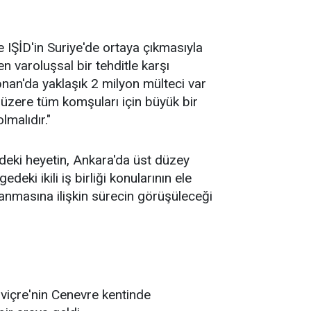
 IŞİD'in Suriye'de ortaya çıkmasıyla
en varoluşsal bir tehditle karşı
bnan'da yaklaşık 2 milyon mülteci var
k üzere tüm komşuları için büyük bir
malıdır."
ndeki heyetin, Ankara'da üst düzey
eki ikili iş birliği konularının ele
lanmasına ilişkin sürecin görüşüleceği
viçre'nin Cenevre kentinde