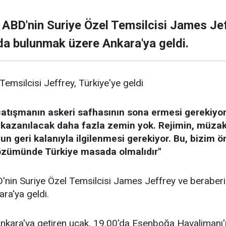
BD'nin Suriye Özel Temsilcisi James Jef
a bulunmak üzere Ankara'ya geldi.
Temsilcisi Jeffrey, Türkiye'ye geldi
 çatışmanın askeri safhasının sona ermesi gerekiyor
n kazanılacak daha fazla zemin yok. Rejimin, müz
un geri kalanıyla ilgilenmesi gerekiyor. Bu, bizim ö
özümünde Türkiye masada olmalıdır"
in Suriye Özel Temsilcisi James Jeffrey ve beraberi
ra'ya geldi.
Ankara'ya getiren uçak, 19.00'da Esenboğa Havalimanı'