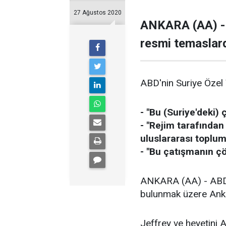
27 Ağustos 2020
ANKARA (AA) - A
resmi temaslard
ABD'nin Suriye Özel 
- "Bu (Suriye'deki)
- "Rejim tarafında
uluslararası toplum
- "Bu çatışmanın ç
ANKARA (AA) - ABD'n
bulunmak üzere Anka
Jeffrey ve heyetini 