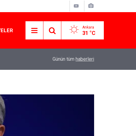
Ankara
YELER
31 °C
11:03
Lüks yok, şatafat yok: YENİ Parti kapılarını açtı
Günün tüm
haberleri