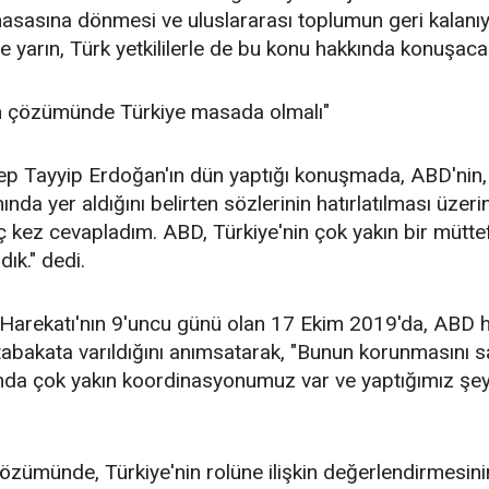
sasına dönmesi ve uluslararası toplumun geri kalanıyl
e yarın, Türk yetkililerle de bu konu hakkında konuşac
in çözümünde Türkiye masada olmalı"
 Tayyip Erdoğan'ın dün yaptığı konuşmada, ABD'nin, 
nında yer aldığını belirten sözlerinin hatırlatılması ü
ç kez cevapladım. ABD, Türkiye'nin çok yakın bir müttef
dık." dedi.
ı Harekatı'nın 9'uncu günü olan 17 Ekim 2019'da, ABD h
tabakata varıldığını anımsatarak, "Bunun korunmasını sa
nda çok yakın koordinasyonumuz var ve yaptığımız şe
özümünde, Türkiye'nin rolüne ilişkin değerlendirmesini