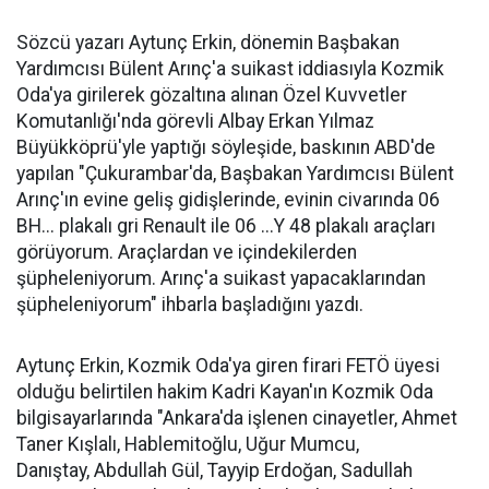
Sözcü yazarı Aytunç Erkin, dönemin Başbakan
Yardımcısı Bülent Arınç'a suikast iddiasıyla Kozmik
Oda'ya girilerek gözaltına alınan Özel Kuvvetler
Komutanlığı'nda görevli Albay Erkan Yılmaz
Büyükköprü'yle yaptığı söyleşide, baskının ABD'de
yapılan "Çukurambar'da, Başbakan Yardımcısı Bülent
Arınç'ın evine geliş gidişlerinde, evinin civarında 06
BH... plakalı gri Renault ile 06 ...Y 48 plakalı araçları
görüyorum. Araçlardan ve içindekilerden
şüpheleniyorum. Arınç'a suikast yapacaklarından
şüpheleniyorum" ihbarla başladığını yazdı.
Aytunç Erkin, Kozmik Oda'ya giren firari FETÖ üyesi
olduğu belirtilen hakim Kadri Kayan'ın Kozmik Oda
bilgisayarlarında "Ankara'da işlenen cinayetler, Ahmet
Taner Kışlalı, Hablemitoğlu, Uğur Mumcu,
Danıştay, Abdullah Gül, Tayyip Erdoğan, Sadullah