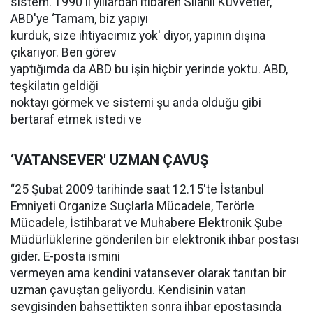
sistem. 1990'lı yıllardan itibaren Silahlı Kuvvetler,
ABD'ye ‘Tamam, biz yapıyı
kurduk, size ihtiyacımız yok' diyor, yapının dışına
çıkarıyor. Ben görev
yaptığımda da ABD bu işin hiçbir yerinde yoktu. ABD,
teşkilatın geldiği
noktayı görmek ve sistemi şu anda olduğu gibi
bertaraf etmek istedi ve
‘VATANSEVER' UZMAN ÇAVUŞ
“25 Şubat 2009 tarihinde saat 12.15'te İstanbul
Emniyeti Organize Suçlarla Mücadele, Terörle
Mücadele, İstihbarat ve Muhabere Elektronik Şube
Müdürlüklerine gönderilen bir elektronik ihbar postası
gider. E-posta ismini
vermeyen ama kendini vatansever olarak tanıtan bir
uzman çavuştan geliyordu. Kendisinin vatan
sevgisinden bahsettikten sonra ihbar epostasında