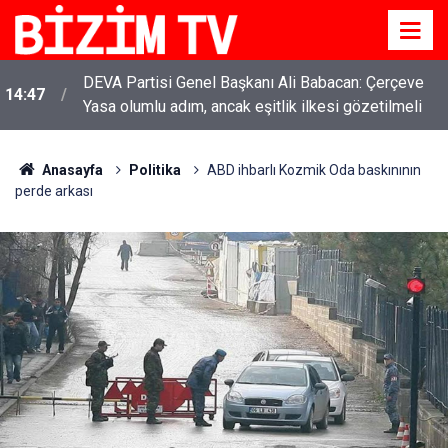
DEVA Partisi Genel Başkanı Ali Babacan: Çerçeve
14:47
Yasa olumlu adım, ancak eşitlik ilkesi gözetilmeli
YENİ Parti Genel Başkanı Özgür Özel: “Şehit
11:51
ailelerinin, gazilerin yanına varamayacağımız,
gözüne bakamayacağımız işlerin içinde olmayız”
Anasayfa
Politika
ABD ihbarlı Kozmik Oda baskınının
perde arkası