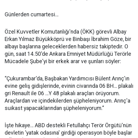
Günlerden cumartesi…
Özel Kuvvetler Komutanlığı'nda (ÖKK) görevli Albay
Erkan Yılmaz Büyükköprü ve Binbaşı İbrahim Göze, bir
albayı başlarına geleceklerden habersiz takiptedir. O
gün, saat 14.50'de Ankara Emniyet Müdürlüğü Terörle
Mücadele Şube'yi bir erkek arar ve şunları söyler:
“Çukurambar'da, Başbakan Yardımcısı Bülent Arınç'ın
evine geliş gidişlerinde, evinin civarında 06 BH… plakalı
gri Renault ile 06 …Y 48 plakalı araçları örüyorum.
Araçlardan ve içindekilerden şüpheleniyorum. Arınç'a
suikast yapacaklarından şüpheleniyorum.”
İşte hikaye… ABD destekli Fetullahçı Terör Örgütü'nün
devletin ‘yatak odasına' girdiği operasyon böyle başlar