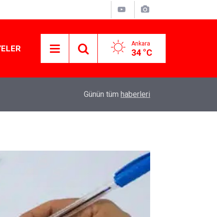
Ankara
YELER
34 °C
11:10
Yusuf Tekin açıkladı: YKS değişecek mi?
Günün tüm
haberleri