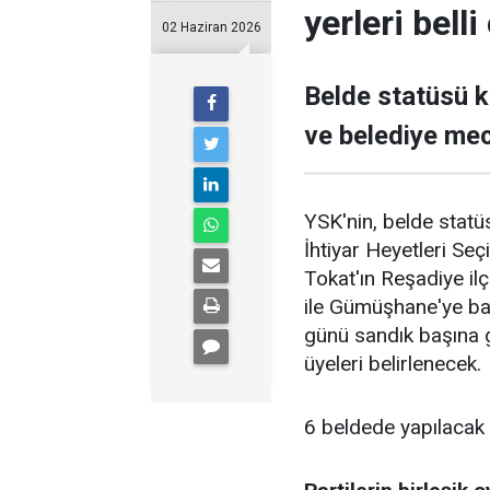
yerleri belli
02 Haziran 2026
Belde statüsü k
ve belediye mecl
YSK'nin, belde statüs
İhtiyar Heyetleri Se
Tokat'ın Reşadiye ilç
ile Gümüşhane'ye bağ
günü sandık başına 
üyeleri belirlenecek.
6 beldede yapılacak 