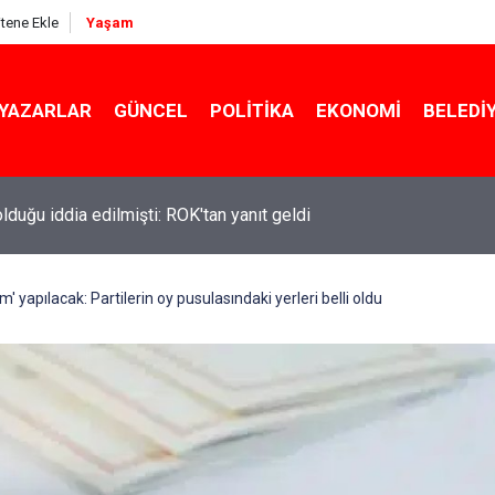
itene Ekle
Yaşam
YAZARLAR
GÜNCEL
POLITIKA
EKONOMI
BELEDI
 olduğu iddia edilmişti: ROK'tan yanıt geldi
' yapılacak: Partilerin oy pusulasındaki yerleri belli oldu