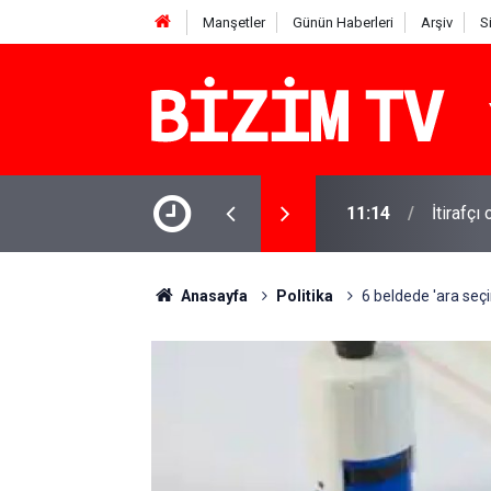
Manşetler
Günün Haberleri
Arşiv
S
şındaki Miraç yaşamını yitirdi: Komşusu
11:14
İtirafçı
Anasayfa
Politika
6 beldede 'ara seçim