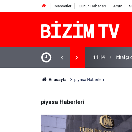
Manşetler
Günün Haberleri
Arşiv
S
şındaki Miraç yaşamını yitirdi: Komşusu
11:14
İtirafçı
Anasayfa
piyasa Haberleri
piyasa Haberleri