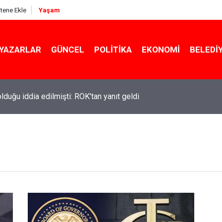
itene Ekle
Yaşam
YAZARLAR
GÜNCEL
POLITIKA
EKONOMI
BELEDI
 olduğu iddia edilmişti: ROK'tan yanıt geldi