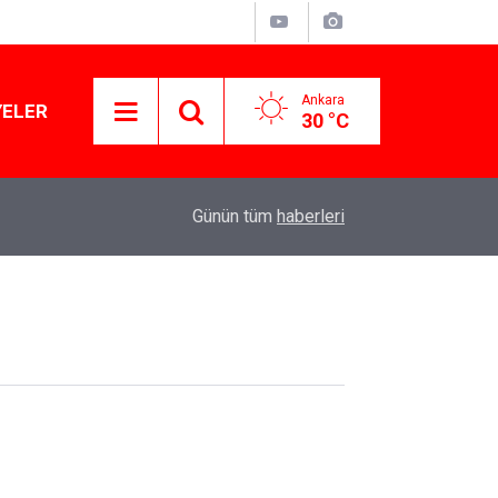
Ankara
YELER
30 °C
11:10
Yusuf Tekin açıkladı: YKS değişecek mi?
Günün tüm
haberleri