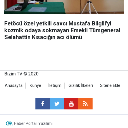
Fetöcü özel yetkili savcı Mustafa Bilgili'yi
kozmik odaya sokmayan Emekli Tümgeneral
Selahattin Kısacığın acı ölümü
Bizim TV © 2020
Anasayfa
Künye
İletişim
Gizlilik İlkeleri
Sitene Ekle
Haber Portalı Yazılımı