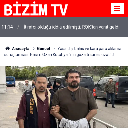
11:14
İtirafçı olduğu iddia edilmişti: ROK'tan yanıt geldi
Anasayfa
Güncel
Yasa dışı bahis ve kara para aklama
soruşturması: Rasim Ozan Kütahyalı'nın gözaltı süresi uzatıldı