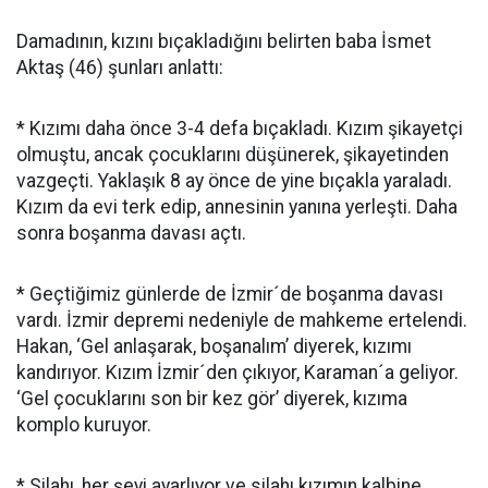
Damadının, kızını bıçakladığını belirten baba İsmet
Aktaş (46) şunları anlattı:
* Kızımı daha önce 3-4 defa bıçakladı. Kızım şikayetçi
olmuştu, ancak çocuklarını düşünerek, şikayetinden
vazgeçti. Yaklaşık 8 ay önce de yine bıçakla yaraladı.
Kızım da evi terk edip, annesinin yanına yerleşti. Daha
sonra boşanma davası açtı.
* Geçtiğimiz günlerde de İzmir´de boşanma davası
vardı. İzmir depremi nedeniyle de mahkeme ertelendi.
Hakan, ‘Gel anlaşarak, boşanalım’ diyerek, kızımı
kandırıyor. Kızım İzmir´den çıkıyor, Karaman´a geliyor.
‘Gel çocuklarını son bir kez gör’ diyerek, kızıma
komplo kuruyor.
* Silahı, her şeyi ayarlıyor ve silahı kızımın kalbine