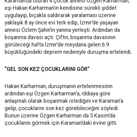
Karaman’da oturan 4 çocuk annesi Özgen Karharman,
eşi Hakan Karharman’ın kendisine sürekli şiddet
uygulayıp, bıçakla saldırarak yaralaması üzerine
yaklaşık 8 ay önce evi terk edip, İzmir’de yaşayan
annesi Özlem Şahin’in yanına yerleşti. Ardından da
boşanma davası açtı. Çiftin, boşanma davasının
görüleceği hafta İzmir’de meydana gelen 6.9
büyüklüğündeki deprem nedeniyle duruşma ertelendi.
“GEL SON KEZ ÇOCUKLARINI GÖR”
Hakan Karharman, duruşmanın ertelenmesinin
ardından eşi Özgen Karharman’a, iddiaya göre
anlaşmalı olarak boşanmak istediğini ve Karaman’a
gelip, çocuklarını son kez görebileceğini söyledi.
Bunun üzerine Özgen Karharman da 5 Kasım’da
çocuklarını görmek için Karaman’daki evine gitti.