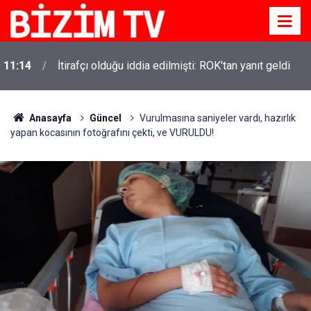
11:14
İtirafçı olduğu iddia edilmişti: ROK'tan yanıt geldi
11:10
Yusuf Tekin açıkladı: YKS değişecek mi?
Anasayfa
Güncel
Vurulmasına saniyeler vardı, hazırlık
yapan kocasının fotoğrafını çekti, ve VURULDU!