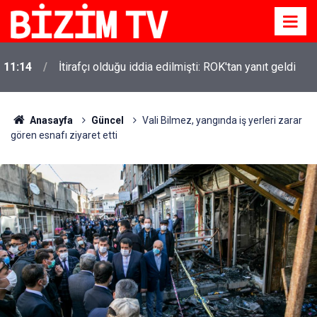
11:14
İtirafçı olduğu iddia edilmişti: ROK'tan yanıt geldi
Anasayfa
Güncel
Vali Bilmez, yangında iş yerleri zarar
gören esnafı ziyaret etti